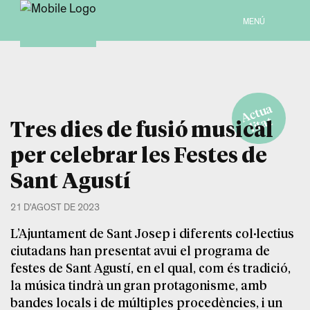
MENÚ
A
c
t
u
a
li
t
a
t
Tres dies de fusió musical
per celebrar les Festes de
Sant Agustí
21 D'AGOST DE 2023
L’Ajuntament de Sant Josep i diferents col·lectius
ciutadans han presentat avui el programa de
festes de Sant Agustí, en el qual, com és tradició,
la música tindrà un gran protagonisme, amb
bandes locals i de múltiples procedències, i un