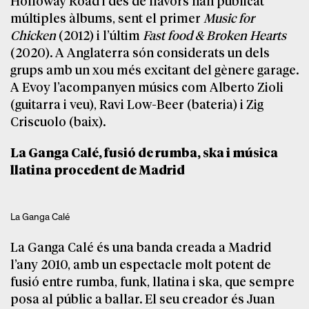
Holloway Road i des de llavors han publicat
múltiples àlbums, sent el primer
Music for
Chicken
(2012) i l’últim
Fast food & Broken Hearts
(2020). A Anglaterra són considerats un dels
grups amb un xou més excitant del gènere garage.
A Evoy l’acompanyen músics com Alberto Zioli
(guitarra i veu), Ravi Low-Beer (bateria) i Zig
Criscuolo (baix).
La Ganga Calé, fusió de rumba, ska i música
llatina procedent de Madrid
La Ganga Calé
La Ganga Calé és una banda creada a Madrid
l’any 2010, amb un espectacle molt potent de
fusió entre rumba, funk, llatina i ska, que sempre
posa al públic a ballar. El seu creador és Juan