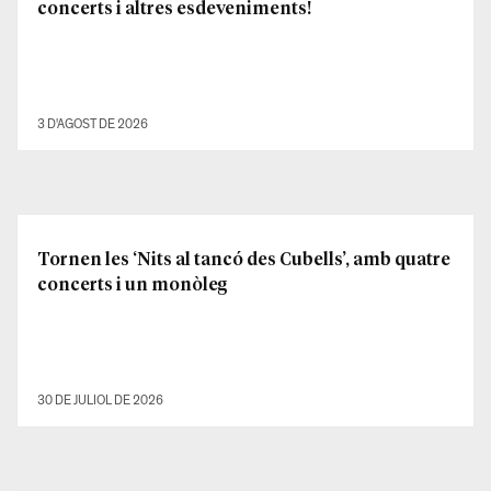
concerts i altres esdeveniments!
3 D'AGOST DE 2026
Tornen les ‘Nits al tancó des Cubells’, amb quatre
concerts i un monòleg
30 DE JULIOL DE 2026