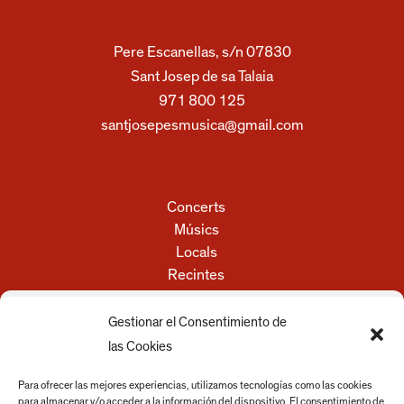
Pere Escanellas, s/n 07830
Sant Josep de sa Talaia
971 800 125
santjosepesmusica@gmail.com
Concerts
Músics
Locals
Recintes
Festivals
Empreses i serveis
Gestionar el Consentimiento de
Discos
las Cookies
Actualitat
Para ofrecer las mejores experiencias, utilizamos tecnologías como las cookies
para almacenar y/o acceder a la información del dispositivo. El consentimiento de