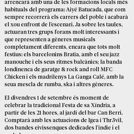
arrencarà amb una de les formacions locals més
habituals del programa: Aiyé Batucada, que com
sempre recorrerà els carrers del poble i acabarà
el xou enfront de l’escenari. Ja sobre les taules,
actuaran tres grups forans molt interessants i
que representen a gèneres musicals
completament diferents, encara que tots molt
festius: els barcelonins Bratia, amb el seu jazz
manouche i els seus ritmes balcànics; la banda
londinenca de garatge & rock and roll MFC
Chicken i els madrilenys La Ganga Calé, amb la
seua mescla de rumba, ska i altres gèneres.
El divendres 1 de setembre és moment de
celebrar la tradicional Festa de sa Xíndria, a
partir de les 21 hores, al jardí del bar Can Berri.
Comptarà amb les actuacions de Igea i Thr3vil,
dos bandes eivissenques dedicades l’indie i el