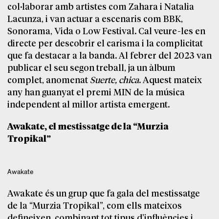
col·laborar amb artistes com Zahara i Natalia
Lacunza, i van actuar a escenaris com BBK,
Sonorama, Vida o Low Festival. Cal veure-les en
directe per descobrir el carisma i la complicitat
que fa destacar a la banda. Al febrer del 2023 van
publicar el seu segon treball, ja un àlbum
complet, anomenat
Suerte, chica
. Aquest mateix
any han guanyat el premi MIN de la música
independent al millor artista emergent.
Awakate, el mestissatge de la “Murzia
Tropikal”
Awakate
Awakate és un grup que fa gala del mestissatge
de la “Murzia Tropikal”, com ells mateixos
defineixen, combinant tot tipus d’influències i