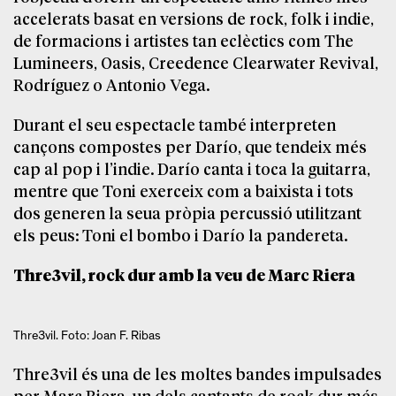
accelerats basat en versions de rock, folk i indie,
de formacions i artistes tan eclèctics com The
Lumineers, Oasis, Creedence Clearwater Revival,
Rodríguez o Antonio Vega.
Durant el seu espectacle també interpreten
cançons compostes per Darío, que tendeix més
cap al pop i l’indie. Darío canta i toca la guitarra,
mentre que Toni exerceix com a baixista i tots
dos generen la seua pròpia percussió utilitzant
els peus: Toni el bombo i Darío la pandereta.
Thre3vil, rock dur amb la veu de Marc Riera
Thre3vil. Foto: Joan F. Ribas
Thre3vil és una de les moltes bandes impulsades
per Marc Riera, un dels cantants de rock dur més