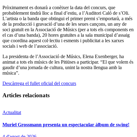
Pròximament es donarà a conèixer la data del concurs, que
probablement tindrà lloc a final d’estiu, a l’Auditori Caló de s’Oli.
L’artista o la banda que obtingui el primer premi s’emportarà, a més
de la producció i gravació d’una de les seues cançons, un any de
soci gratuït en la Associació de Músics (per a tots els components en
el cas d’una banda), 20 hores gratuïtes a la sala municipal d’assaig
que coordina aquest col·lectiu i esments i publicitat a les xarxes
socials i web de l’associació.
La presidenta de l’Associació de Músics, Elena Exenberger, ha
animat a tots els músics de les Pitiüses a participar. “El que volem és
gaudir d’una jornada de cultura, unint la nostra llengua amb la
música”.
Descàrrega el fullet oficial del concurs
Articles relacionats
Actualitat
Muriel Grossmann presenta un espectacular àlbum de swing!
4 d'agost de 2026