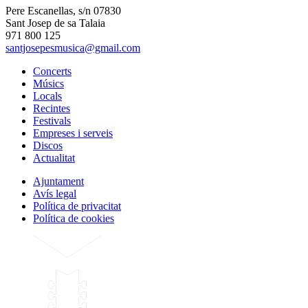
Pere Escanellas, s/n 07830
Sant Josep de sa Talaia
971 800 125
santjosepesmusica@gmail.com
Concerts
Músics
Locals
Recintes
Festivals
Empreses i serveis
Discos
Actualitat
Ajuntament
Avís legal
Política de privacitat
Política de cookies