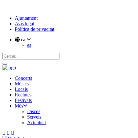
Ajuntament
Avís legal
Política de privacitat
ca
es
Concerts
Músics
Locals
Recintes
Festivals
Més
Discos
Serveis
Actualitat