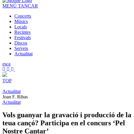
MENÚ
TANCAR
Concerts
Músics
Locals
Recintes
Festivals
Discos
Serveis
Actualitat
es
ca
TOP
Actualitat
Joan F. Ribas
Actualitat
Vols guanyar la gravació i producció de la
teua cançó? Participa en el concurs ‘Pel
Nostre Cantar’