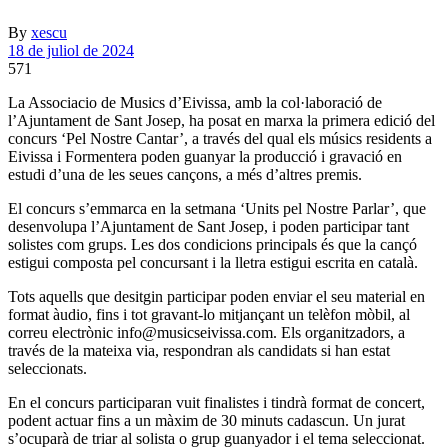
By
xescu
18 de juliol de 2024
571
La Associacio de Musics d’Eivissa, amb la col·laboració de
l’Ajuntament de Sant Josep, ha posat en marxa la primera edició del
concurs ‘Pel Nostre Cantar’, a través del qual els músics residents a
Eivissa i Formentera poden guanyar la producció i gravació en
estudi d’una de les seues cançons, a més d’altres premis.
El concurs s’emmarca en la setmana ‘Units pel Nostre Parlar’, que
desenvolupa l’Ajuntament de Sant Josep, i poden participar tant
solistes com grups. Les dos condicions principals és que la cançó
estigui composta pel concursant i la lletra estigui escrita en català.
Tots aquells que desitgin participar poden enviar el seu material en
format àudio, fins i tot gravant-lo mitjançant un telèfon mòbil, al
correu electrònic info@musicseivissa.com. Els organitzadors, a
través de la mateixa via, respondran als candidats si han estat
seleccionats.
En el concurs participaran vuit finalistes i tindrà format de concert,
podent actuar fins a un màxim de 30 minuts cadascun. Un jurat
s’ocuparà de triar al solista o grup guanyador i el tema seleccionat.