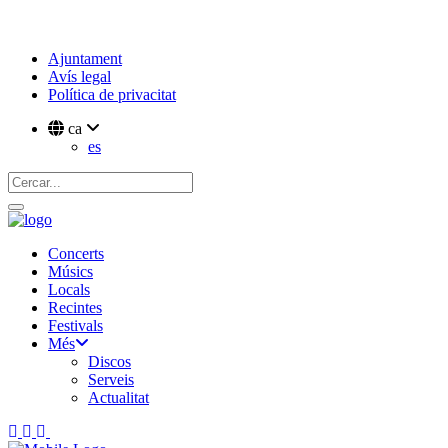
Ajuntament
Avís legal
Política de privacitat
ca
es
Concerts
Músics
Locals
Recintes
Festivals
Més
Discos
Serveis
Actualitat