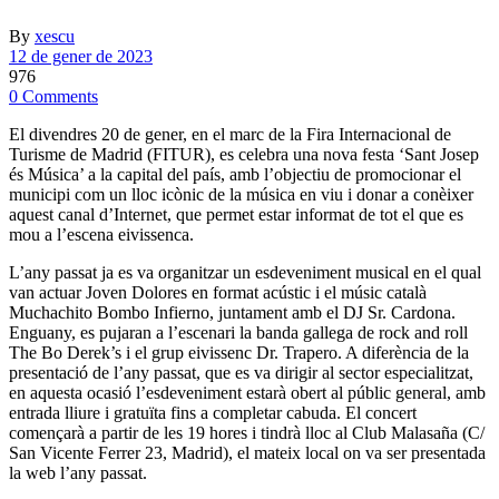
By
xescu
12 de gener de 2023
976
0 Comments
El divendres 20 de gener, en el marc de la Fira Internacional de
Turisme de Madrid (FITUR), es celebra una nova festa ‘Sant Josep
és Música’ a la capital del país, amb l’objectiu de promocionar el
municipi com un lloc icònic de la música en viu i donar a conèixer
aquest canal d’Internet, que permet estar informat de tot el que es
mou a l’escena eivissenca.
L’any passat ja es va organitzar un esdeveniment musical en el qual
van actuar Joven Dolores en format acústic i el músic català
Muchachito Bombo Infierno, juntament amb el DJ Sr. Cardona.
Enguany, es pujaran a l’escenari la banda gallega de rock and roll
The Bo Derek’s i el grup eivissenc Dr. Trapero. A diferència de la
presentació de l’any passat, que es va dirigir al sector especialitzat,
en aquesta ocasió l’esdeveniment estarà obert al públic general, amb
entrada lliure i gratuïta fins a completar cabuda. El concert
començarà a partir de les 19 hores i tindrà lloc al Club Malasaña (C/
San Vicente Ferrer 23, Madrid), el mateix local on va ser presentada
la web l’any passat.