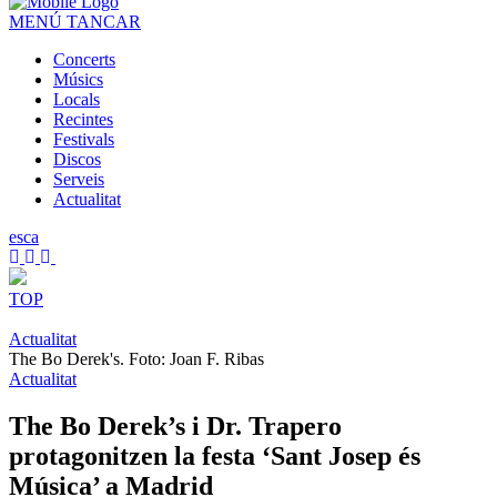
MENÚ
TANCAR
Concerts
Músics
Locals
Recintes
Festivals
Discos
Serveis
Actualitat
es
ca
TOP
Actualitat
The Bo Derek's. Foto: Joan F. Ribas
Actualitat
The Bo Derek’s i Dr. Trapero
protagonitzen la festa ‘Sant Josep és
Música’ a Madrid