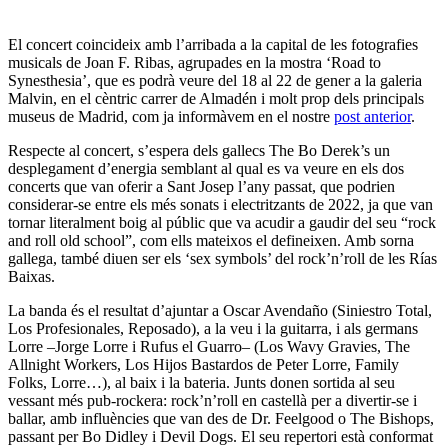
El concert coincideix amb l’arribada a la capital de les fotografies
musicals de Joan F. Ribas, agrupades en la mostra ‘Road to
Synesthesia’, que es podrà veure del 18 al 22 de gener a la galeria
Malvin, en el cèntric carrer de Almadén i molt prop dels principals
museus de Madrid, com ja informàvem en el nostre
post anterior
.
Respecte al concert, s’espera dels gallecs The Bo Derek’s un
desplegament d’energia semblant al qual es va veure en els dos
concerts que van oferir a Sant Josep l’any passat, que podrien
considerar-se entre els més sonats i electritzants de 2022, ja que van
tornar literalment boig al públic que va acudir a gaudir del seu “rock
and roll old school”, com ells mateixos el defineixen. Amb sorna
gallega, també diuen ser els ‘sex symbols’ del rock’n’roll de les Rías
Baixas.
La banda és el resultat d’ajuntar a Oscar Avendaño (Siniestro Total,
Los Profesionales, Reposado), a la veu i la guitarra, i als germans
Lorre –Jorge Lorre i Rufus el Guarro– (Los Wavy Gravies, The
Allnight Workers, Los Hijos Bastardos de Peter Lorre, Family
Folks, Lorre…), al baix i la bateria. Junts donen sortida al seu
vessant més pub-rockera: rock’n’roll en castellà per a divertir-se i
ballar, amb influències que van des de Dr. Feelgood o The Bishops,
passant per Bo Didley i Devil Dogs. El seu repertori està conformat