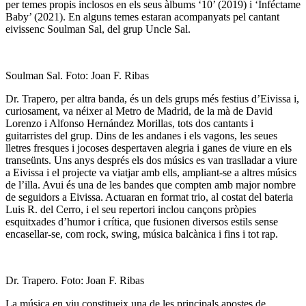
per temes propis inclosos en els seus àlbums ‘10’ (2019) i ‘Inféctame
Baby’ (2021). En alguns temes estaran acompanyats pel cantant
eivissenc Soulman Sal, del grup Uncle Sal.
Soulman Sal. Foto: Joan F. Ribas
Dr. Trapero, per altra banda, és un dels grups més festius d’Eivissa i,
curiosament, va néixer al Metro de Madrid, de la mà de David
Lorenzo i Alfonso Hernández Morillas, tots dos cantants i
guitarristes del grup. Dins de les andanes i els vagons, les seues
lletres fresques i jocoses despertaven alegria i ganes de viure en els
transeünts. Uns anys després els dos músics es van traslladar a viure
a Eivissa i el projecte va viatjar amb ells, ampliant-se a altres músics
de l’illa. Avui és una de les bandes que compten amb major nombre
de seguidors a Eivissa. Actuaran en format trio, al costat del bateria
Luis R. del Cerro, i el seu repertori inclou cançons pròpies
esquitxades d’humor i crítica, que fusionen diversos estils sense
encasellar-se, com rock, swing, música balcànica i fins i tot rap.
Dr. Trapero. Foto: Joan F. Ribas
La música en viu constitueix una de les principals apostes de