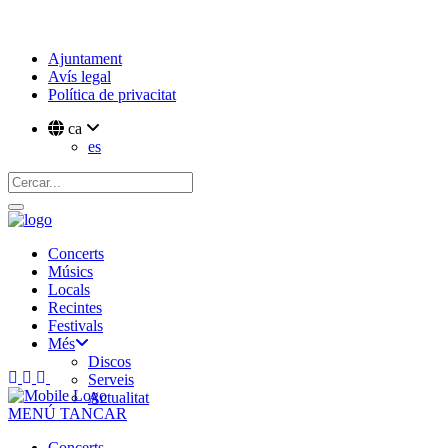
Ajuntament
Avís legal
Política de privacitat
ca
es
Concerts
Músics
Locals
Recintes
Festivals
Més
Discos
Serveis
Actualitat
MENÚ
TANCAR
Concerts