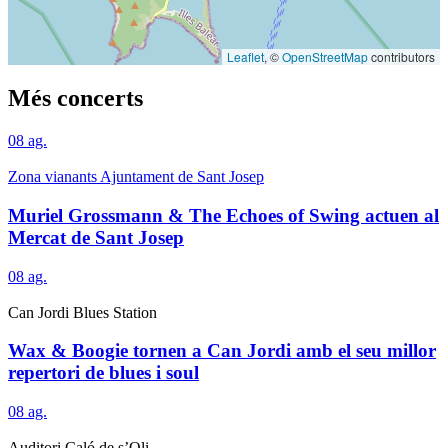
Leaflet
, ©
OpenStreetMap
contributors
Més concerts
08
ag.
Zona vianants Ajuntament de Sant Josep
Muriel Grossmann & The Echoes of Swing actuen al
Mercat de Sant Josep
08
ag.
Can Jordi Blues Station
Wax & Boogie tornen a Can Jordi amb el seu millor
repertori de blues i soul
08
ag.
Auditori Caló de s’Oli