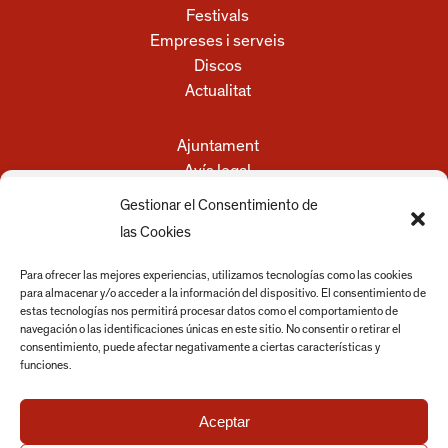
Festivals
Empreses i serveis
Discos
Actualitat
Ajuntament
Avís legal
Política de privacitat
Gestionar el Consentimiento de
Política de cookies
las Cookies
Para ofrecer las mejores experiencias, utilizamos tecnologías como las cookies
para almacenar y/o acceder a la información del dispositivo. El consentimiento de
estas tecnologías nos permitirá procesar datos como el comportamiento de
navegación o las identificaciones únicas en este sitio. No consentir o retirar el
consentimiento, puede afectar negativamente a ciertas características y
funciones.
Aceptar