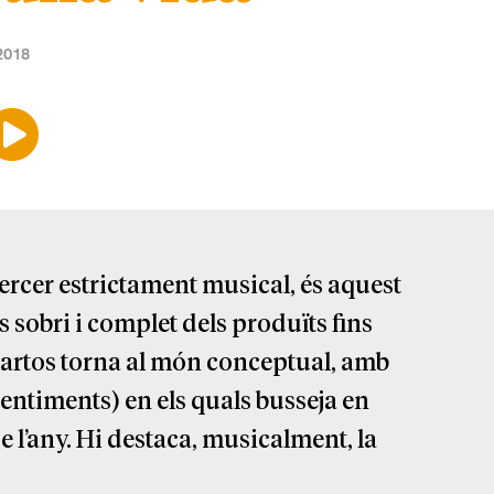
2018
tercer estrictament musical, és aquest
s sobri i complet dels produïts fins
, Martos torna al món conceptual, amb
entiments) en els quals busseja en
 l’any. Hi destaca, musicalment, la