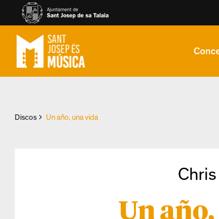
Conce
Discos
Un año, una vida
Chris
Un año,