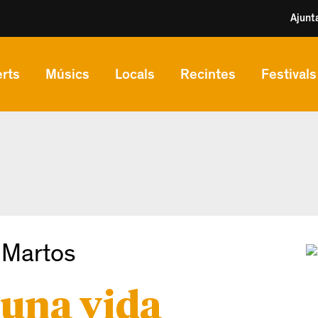
Ajunt
rts
Músics
Locals
Recintes
Festivals
 Martos
 una vida