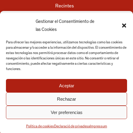
Recintes
Festivals
Empreses i serveis
Gestionar el Consentimiento de
Discos
las Cookies
Actualitat
Para ofrecer las mejores experiencias, utilizamos tecnologías como las cookies
para almacenar y/o acceder a la información del dispositivo. El consentimiento de
Ajuntament
estas tecnologías nos permitirá procesar datos como el comportamiento de
navegación o las identificaciones únicas en este sitio. No consentir o retirar el
Avís legal
consentimiento, puede afectar negativamente a ciertas características y
Política de privacitat
funciones.
Política de cookies
Aceptar
Rechazar
Ver preferencias
Política de cookies
Declaració de privadesa
Impressum