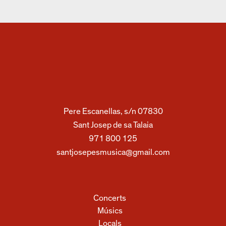
Pere Escanellas, s/n 07830
Sant Josep de sa Talaia
971 800 125
santjosepesmusica@gmail.com
Concerts
Músics
Locals