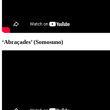
‘Abraçades’ (Somosuno)