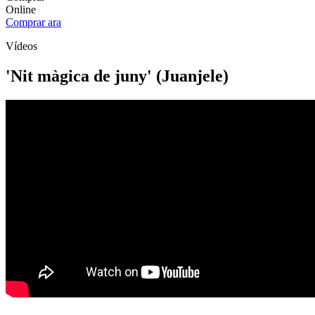
Online
Comprar ara
Vídeos
'Nit màgica de juny' (Juanjele)