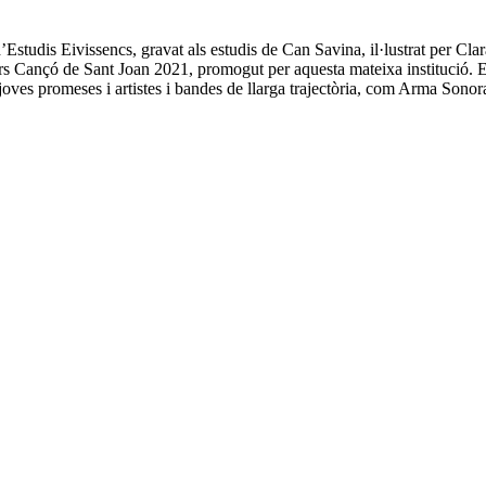
’Estudis Eivissencs, gravat als estudis de Can Savina, il·lustrat per Cl
curs Cançó de Sant Joan 2021, promogut per aquesta mateixa institució. E
a joves promeses i artistes i bandes de llarga trajectòria, com Arma Sono