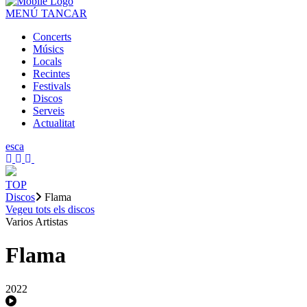
MENÚ
TANCAR
Concerts
Músics
Locals
Recintes
Festivals
Discos
Serveis
Actualitat
es
ca
TOP
Discos
Flama
Vegeu tots els discos
Varios Artistas
Flama
2022