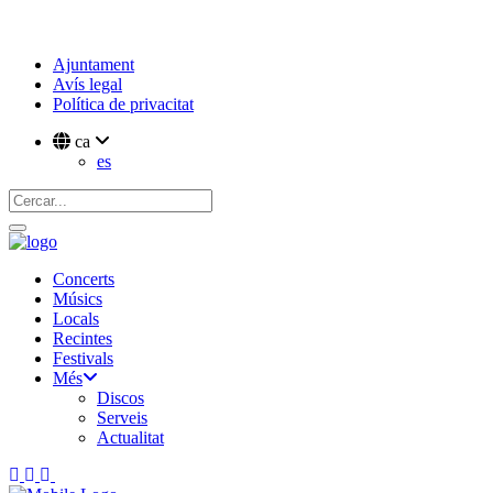
Ajuntament
Avís legal
Política de privacitat
ca
es
Concerts
Músics
Locals
Recintes
Festivals
Més
Discos
Serveis
Actualitat