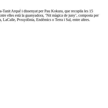
ara-Tanit Arqué i dissenyat per Pau Kokura, que recopila les 15
ntre elles està la guanyadora, ‘Nit màgica de juny’, composta per
ra, LaCalle, Pvssydònia, Endèmics o Terra i Sal, entre altres.