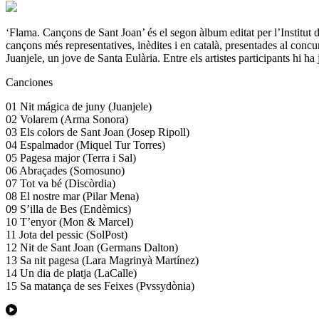
‘Flama. Cançons de Sant Joan’ és el segon àlbum editat per l’Institut d
cançons més representatives, inèdites i en català, presentades al con
Juanjele, un jove de Santa Eulària. Entre els artistes participants hi h
Canciones
01 Nit mágica de juny (Juanjele)
02 Volarem (Arma Sonora)
03 Els colors de Sant Joan (Josep Ripoll)
04 Espalmador (Miquel Tur Torres)
05 Pagesa major (Terra i Sal)
06 Abraçades (Somosuno)
07 Tot va bé (Discòrdia)
08 El nostre mar (Pilar Mena)
09 S’illa de Bes (Endèmics)
10 T’enyor (Mon & Marcel)
11 Jota del pessic (SolPost)
12 Nit de Sant Joan (Germans Dalton)
13 Sa nit pagesa (Lara Magrinyà Martínez)
14 Un dia de platja (LaCalle)
15 Sa matança de ses Feixes (Pvssydònia)