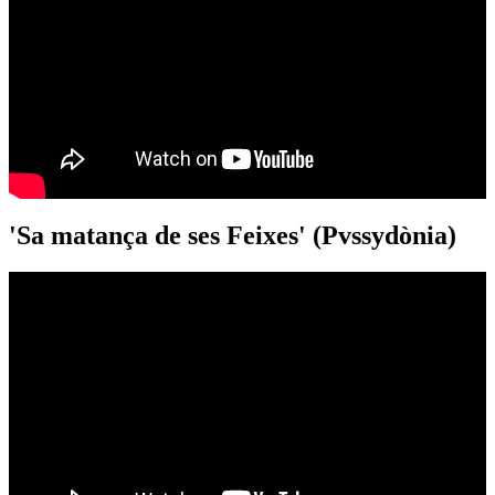
'Sa matança de ses Feixes' (Pvssydònia)