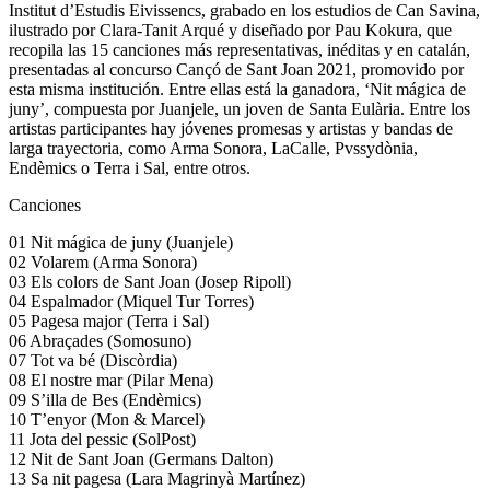
Institut d’Estudis Eivissencs, grabado en los estudios de Can Savina,
ilustrado por Clara-Tanit Arqué y diseñado por Pau Kokura, que
recopila las 15 canciones más representativas, inéditas y en catalán,
presentadas al concurso Cançó de Sant Joan 2021, promovido por
esta misma institución. Entre ellas está la ganadora, ‘Nit mágica de
juny’, compuesta por Juanjele, un joven de Santa Eulària. Entre los
artistas participantes hay jóvenes promesas y artistas y bandas de
larga trayectoria, como Arma Sonora, LaCalle, Pvssydònia,
Endèmics o Terra i Sal, entre otros.
Canciones
01 Nit mágica de juny (Juanjele)
02 Volarem (Arma Sonora)
03 Els colors de Sant Joan (Josep Ripoll)
04 Espalmador (Miquel Tur Torres)
05 Pagesa major (Terra i Sal)
06 Abraçades (Somosuno)
07 Tot va bé (Discòrdia)
08 El nostre mar (Pilar Mena)
09 S’illa de Bes (Endèmics)
10 T’enyor (Mon & Marcel)
11 Jota del pessic (SolPost)
12 Nit de Sant Joan (Germans Dalton)
13 Sa nit pagesa (Lara Magrinyà Martínez)