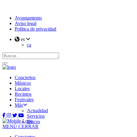
Ayuntamiento
Aviso legal
Política de privacidad
es
ca
Conciertos
Músicos
Locales
Recintos
Festivales
Más
Actualidad
Servicios
Discos
MENÚ
CERRAR
Conciertos