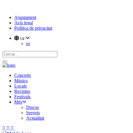
Ajuntament
Avís legal
Política de privacitat
ca
es
Concerts
Músics
Locals
Recintes
Festivals
Més
Discos
Serveis
Actualitat