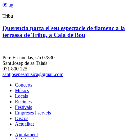
09
ag.
Tribu
Querencia porta el seu espectacle de flamenc a la
terrassa de Tribu, a Cala de Bou
Pere Escanellas, s/n 07830
Sant Josep de sa Talaia
971 800 125
santjosepesmusica@gmail.com
Concerts
Músics
Locals
Recintes
Festivals
Empreses i serveis
Discos
Actualitat
Ajuntament