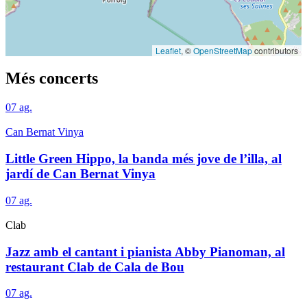
Leaflet
, ©
OpenStreetMap
contributors
Més concerts
07
ag.
Can Bernat Vinya
Little Green Hippo, la banda més jove de l’illa, al
jardí de Can Bernat Vinya
07
ag.
Clab
Jazz amb el cantant i pianista Abby Pianoman, al
restaurant Clab de Cala de Bou
07
ag.