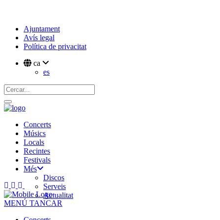
Ajuntament
Avís legal
Política de privacitat
ca
es
Concerts
Músics
Locals
Recintes
Festivals
Més
Discos
Serveis
Actualitat
MENÚ
TANCAR
Concerts