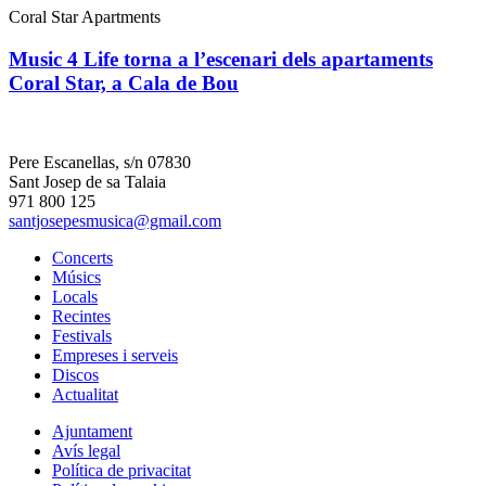
Coral Star Apartments
Music 4 Life torna a l’escenari dels apartaments
Coral Star, a Cala de Bou
Pere Escanellas, s/n 07830
Sant Josep de sa Talaia
971 800 125
santjosepesmusica@gmail.com
Concerts
Músics
Locals
Recintes
Festivals
Empreses i serveis
Discos
Actualitat
Ajuntament
Avís legal
Política de privacitat