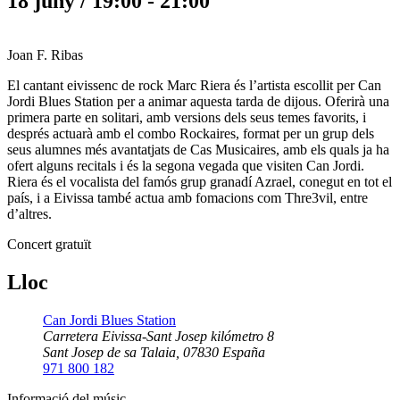
18 juny / 19:00
-
21:00
Joan F. Ribas
El cantant eivissenc de rock Marc Riera és l’artista escollit per Can
Jordi Blues Station per a animar aquesta tarda de dijous. Oferirà una
primera parte en solitari, amb versions dels seus temes favorits, i
després actuarà amb el combo Rockaires, format per un grup dels
seus alumnes més avantatjats de Cas Musicaires, amb els quals ja ha
ofert alguns recitals i és la segona vegada que visiten Can Jordi.
Riera és el vocalista del famós grup granadí Azrael, conegut en tot el
país, i a Eivissa també actua amb fomacions com Thre3vil, entre
d’altres.
Concert gratuït
Lloc
Can Jordi Blues Station
Carretera Eivissa-Sant Josep kilómetro 8
Sant Josep de sa Talaia
,
07830
España
971 800 182
Informació del músic