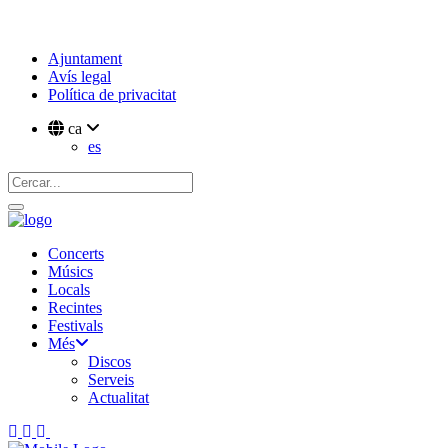
Ajuntament
Avís legal
Política de privacitat
ca
es
Concerts
Músics
Locals
Recintes
Festivals
Més
Discos
Serveis
Actualitat