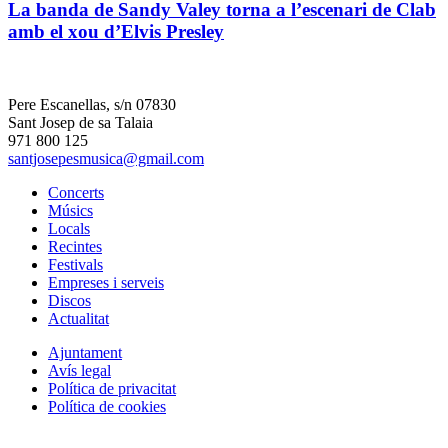
La banda de Sandy Valey torna a l’escenari de Clab
amb el xou d’Elvis Presley
Pere Escanellas, s/n 07830
Sant Josep de sa Talaia
971 800 125
santjosepesmusica@gmail.com
Concerts
Músics
Locals
Recintes
Festivals
Empreses i serveis
Discos
Actualitat
Ajuntament
Avís legal
Política de privacitat
Política de cookies