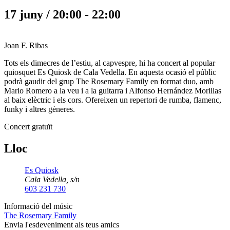
17 juny / 20:00
-
22:00
Joan F. Ribas
Tots els dimecres de l’estiu, al capvespre, hi ha concert al popular
quiosquet Es Quiosk de Cala Vedella. En aquesta ocasió el públic
podrà gaudir del grup The Rosemary Family en format duo, amb
Mario Romero a la veu i a la guitarra i Alfonso Hernández Morillas
al baix elèctric i els cors. Ofereixen un repertori de rumba, flamenc,
funky i altres gèneres.
Concert gratuït
Lloc
Es Quiosk
Cala Vedella, s/n
603 231 730
Informació del músic
The Rosemary Family
Envia l'esdeveniment als teus amics