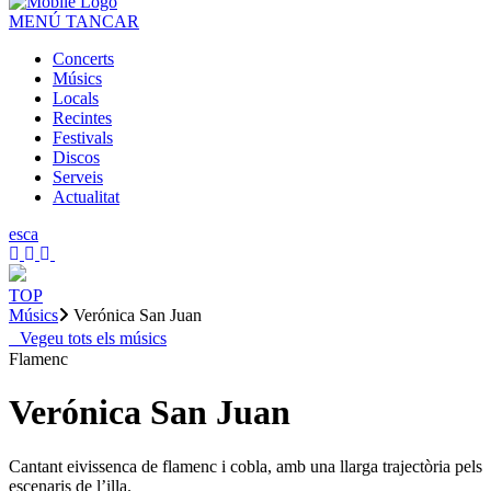
MENÚ
TANCAR
Concerts
Músics
Locals
Recintes
Festivals
Discos
Serveis
Actualitat
es
ca
TOP
Músics
Verónica San Juan
Vegeu tots els músics
Flamenc
Verónica San Juan
Cantant eivissenca de flamenc i cobla, amb una llarga trajectòria pels
escenaris de l’illa.