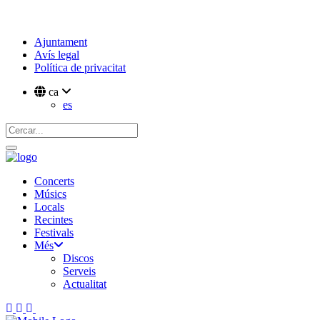
Ajuntament
Avís legal
Política de privacitat
ca
es
Concerts
Músics
Locals
Recintes
Festivals
Més
Discos
Serveis
Actualitat