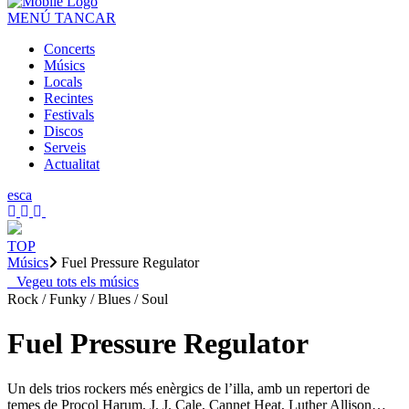
MENÚ
TANCAR
Concerts
Músics
Locals
Recintes
Festivals
Discos
Serveis
Actualitat
es
ca
TOP
Músics
Fuel Pressure Regulator
Vegeu tots els músics
Rock / Funky / Blues / Soul
Fuel Pressure Regulator
Un dels trios rockers més enèrgics de l’illa, amb un repertori de
temes de Procol Harum, J. J. Cale, Cannet Heat, Luther Allison…