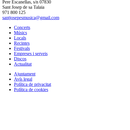
Pere Escanellas, s/n 07830
Sant Josep de sa Talaia
971 800 125
santjosepesmusica@gmail.com
Concerts
Músics
Locals
Recintes
Festivals
Empreses i serveis
Discos
Actualitat
Ajuntament
Avís legal
Política de privacitat
Política de cookies