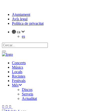
Ajuntament
Avís legal
Política de privacitat
ca
es
Concerts
Músics
Locals
Recintes
Festivals
Més
Discos
Serveis
Actualitat