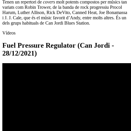
Tenen un repertori de
covers
molt potents compostos per músics tan
variats com Robin Trower, de la banda de rock progressiu Procol
Harum, Luther Allison, Rick DeVito, Canned Heat, Joe Bonamassa
i J. J. Cale, que és el músic favorit d’Andy, entre molts altres. És un
dels grups habituals de Can Jordi Blues Station.
Vídeos
Fuel Pressure Regulator (Can Jordi -
28/12/2021)