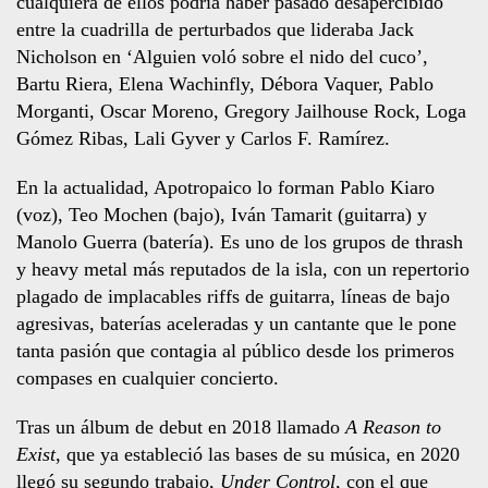
cualquiera de ellos podría haber pasado desapercibido
entre la cuadrilla de perturbados que lideraba Jack
Nicholson en ‘Alguien voló sobre el nido del cuco’,
Bartu Riera, Elena Wachinfly, Débora Vaquer, Pablo
Morganti, Oscar Moreno, Gregory Jailhouse Rock, Loga
Gómez Ribas, Lali Gyver y Carlos F. Ramírez.
En la actualidad, Apotropaico lo forman Pablo Kiaro
(voz), Teo Mochen (bajo), Iván Tamarit (guitarra) y
Manolo Guerra (batería). Es uno de los grupos de thrash
y heavy metal más reputados de la isla, con un repertorio
plagado de implacables riffs de guitarra, líneas de bajo
agresivas, baterías aceleradas y un cantante que le pone
tanta pasión que contagia al público desde los primeros
compases en cualquier concierto.
Tras un álbum de debut en 2018 llamado
A Reason to
Exist
, que ya estableció las bases de su música, en 2020
llegó su segundo trabajo,
Under Control
, con el que