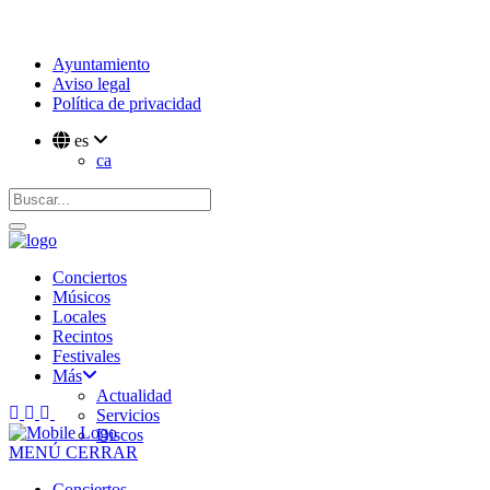
Ayuntamiento
Aviso legal
Política de privacidad
es
ca
Conciertos
Músicos
Locales
Recintos
Festivales
Más
Actualidad
Servicios
Discos
MENÚ
CERRAR
Conciertos