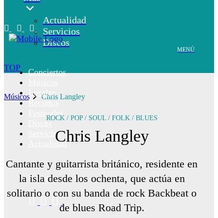
Actualidad
Servicios
Discos
MENÚ
TOP
Conciertos
Músicos
Locales
Músicos
Chris Langley
Recintos
Festivales
ROCK / POP / SOUL / FOLK / BLUES
Discos
Chris Langley
Servicios
Actualidad
Cantante y guitarrista británico, residente en
la isla desde los ochenta, que actúa en
ES
CA
solitario o con su banda de rock Backbeat o
de blues Road Trip.