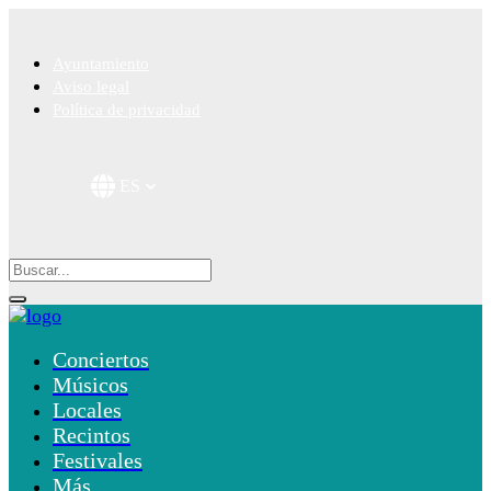
Ayuntamiento
Aviso legal
Política de privacidad
ES
Conciertos
Músicos
Locales
Recintos
Festivales
Más