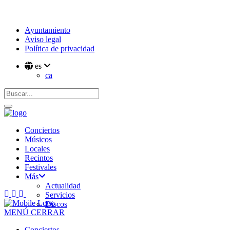
Ayuntamiento
Aviso legal
Política de privacidad
es
ca
Conciertos
Músicos
Locales
Recintos
Festivales
Más
Actualidad
Servicios
Discos
MENÚ
CERRAR
Conciertos