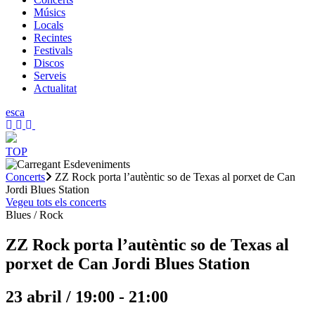
Músics
Locals
Recintes
Festivals
Discos
Serveis
Actualitat
es
ca
TOP
Concerts
ZZ Rock porta l’autèntic so de Texas al porxet de Can
Jordi Blues Station
Vegeu tots els concerts
Blues / Rock
ZZ Rock porta l’autèntic so de Texas al
porxet de Can Jordi Blues Station
23 abril / 19:00
-
21:00