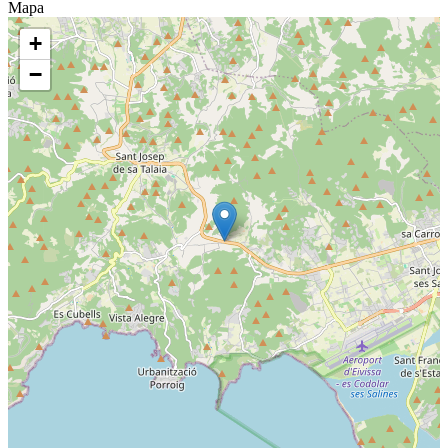
Mapa
+
−