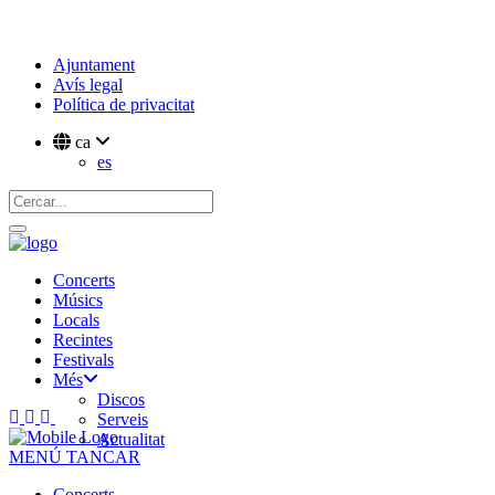
Ajuntament
Avís legal
Política de privacitat
ca
es
Concerts
Músics
Locals
Recintes
Festivals
Més
Discos
Serveis
Actualitat
MENÚ
TANCAR
Concerts