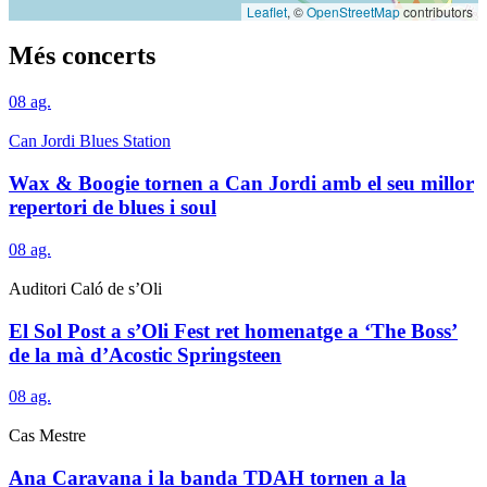
Leaflet
, ©
OpenStreetMap
contributors
Més concerts
08
ag.
Can Jordi Blues Station
Wax & Boogie tornen a Can Jordi amb el seu millor
repertori de blues i soul
08
ag.
Auditori Caló de s’Oli
El Sol Post a s’Oli Fest ret homenatge a ‘The Boss’
de la mà d’Acostic Springsteen
08
ag.
Cas Mestre
Ana Caravana i la banda TDAH tornen a la