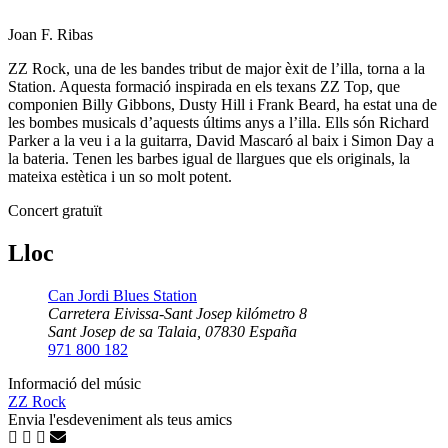
Joan F. Ribas
ZZ Rock, una de les bandes tribut de major èxit de l’illa, torna a la
Station. Aquesta formació inspirada en els texans ZZ Top, que
componien Billy Gibbons, Dusty Hill i Frank Beard, ha estat una de
les bombes musicals d’aquests últims anys a l’illa. Ells són Richard
Parker a la veu i a la guitarra, David Mascaró al baix i Simon Day a
la bateria. Tenen les barbes igual de llargues que els originals, la
mateixa estètica i un so molt potent.
Concert gratuït
Lloc
Can Jordi Blues Station
Carretera Eivissa-Sant Josep kilómetro 8
Sant Josep de sa Talaia
,
07830
España
971 800 182
Informació del músic
ZZ Rock
Envia l'esdeveniment als teus amics