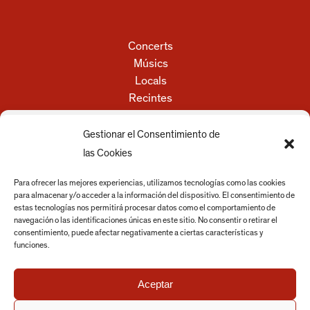
Concerts
Músics
Locals
Recintes
Festivals
Empreses i serveis
Gestionar el Consentimiento de
Discos
las Cookies
Actualitat
Para ofrecer las mejores experiencias, utilizamos tecnologías como las cookies
para almacenar y/o acceder a la información del dispositivo. El consentimiento de
Ajuntament
estas tecnologías nos permitirá procesar datos como el comportamiento de
navegación o las identificaciones únicas en este sitio. No consentir o retirar el
Avís legal
consentimiento, puede afectar negativamente a ciertas características y
Política de privacitat
funciones.
Política de cookies
Aceptar