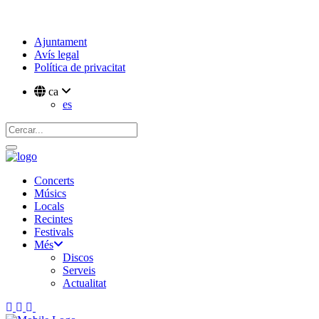
Ajuntament
Avís legal
Política de privacitat
ca
es
Concerts
Músics
Locals
Recintes
Festivals
Més
Discos
Serveis
Actualitat