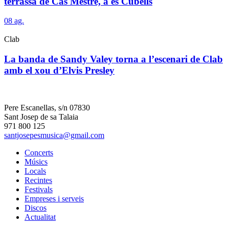
terrassa de Cas Mestre, a es Cubells
08
ag.
Clab
La banda de Sandy Valey torna a l’escenari de Clab
amb el xou d’Elvis Presley
Pere Escanellas, s/n 07830
Sant Josep de sa Talaia
971 800 125
santjosepesmusica@gmail.com
Concerts
Músics
Locals
Recintes
Festivals
Empreses i serveis
Discos
Actualitat