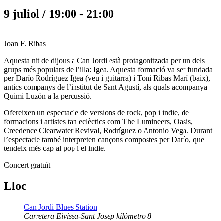
9 juliol / 19:00
-
21:00
Joan F. Ribas
Aquesta nit de dijous a Can Jordi està protagonitzada per un dels
grups més populars de l’illa: Igea. Aquesta formació va ser fundada
per Darío Rodríguez Igea (veu i guitarra) i Toni Ribas Marí (baix),
antics companys de l’institut de Sant Agustí, als quals acompanya
Quimi Luzón a la percussió.
Ofereixen un espectacle de versions de rock, pop i indie, de
formacions i artistes tan eclèctics com The Lumineers, Oasis,
Creedence Clearwater Revival, Rodríguez o Antonio Vega. Durant
l’espectacle també interpreten cançons compostes per Darío, que
tendeix més cap al pop i el indie.
Concert gratuït
Lloc
Can Jordi Blues Station
Carretera Eivissa-Sant Josep kilómetro 8