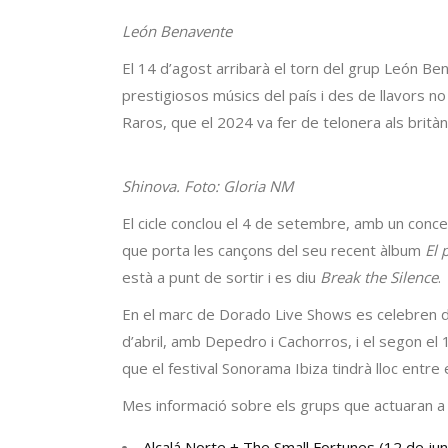
León Benavente
El 14 d’agost arribarà el torn del grup León Be
prestigiosos músics del país i des de llavors no
Raros, que el 2024 va fer de telonera als britàn
Shinova. Foto: Gloria NM
El cicle conclou el 4 de setembre, amb un conce
que porta les cançons del seu recent àlbum
El 
està a punt de sortir i es diu
Break the Silence
.
En el marc de Dorado Live Shows es celebren de
d’abril, amb Depedro i Cachorros, i el segon el
que el festival Sonorama Ibiza tindrà lloc entre e
Mes informació sobre els grups que actuaran a 
Alcalá Norte + The Small Fortunes (12 de jun