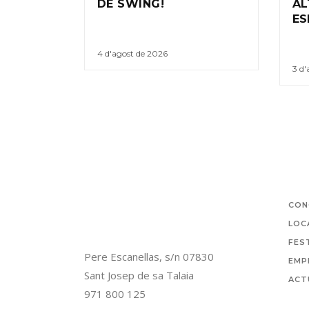
DE SWING!
AL
ES
4 d'agost de 2026
3 d'
CON
LOC
FES
Pere Escanellas, s/n 07830
EMP
Sant Josep de sa Talaia
ACT
971 800 125