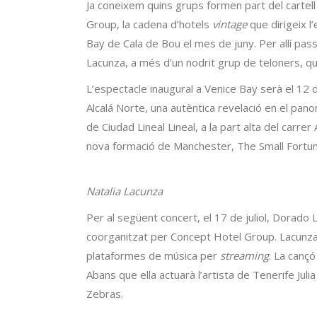
Ja coneixem quins grups formen part del cartel
Group, la cadena d’hotels
vintage
que dirigeix l
Bay de Cala de Bou el mes de juny. Per allí pa
Lacunza, a més d’un nodrit grup de teloners, que
L’espectacle inaugural a Venice Bay serà el 12 de
Alcalá Norte, una autèntica revelació en el pan
de Ciudad Lineal Lineal, a la part alta del carre
nova formació de Manchester, The Small Fortun
Natalia Lacunza
Per al següent concert, el 17 de juliol, Dorado 
coorganitzat per Concept Hotel Group. Lacunza 
plataformes de música per
streaming
. La cançó
Abans que ella actuarà l’artista de Tenerife Ju
Zebras.