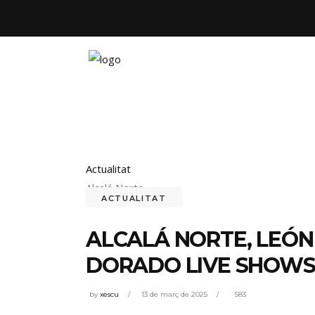
Actualitat
Alcalá Norte
ACTUALITAT
ALCALÁ NORTE, LEÓN 
DORADO LIVE SHOWS
by
xescu
13 de març de 2025
583