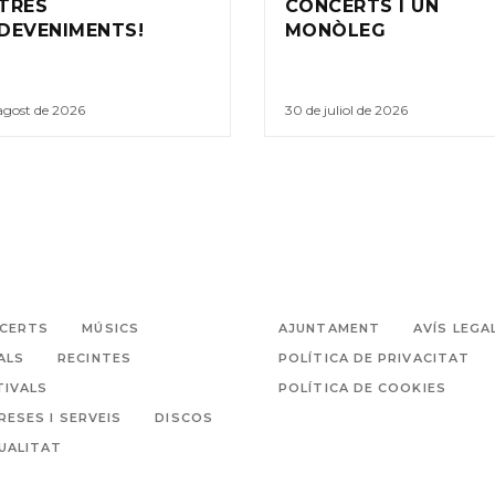
TRES
CONCERTS I UN
DEVENIMENTS!
MONÒLEG
agost de 2026
30 de juliol de 2026
CERTS
MÚSICS
AJUNTAMENT
AVÍS LEGA
ALS
RECINTES
POLÍTICA DE PRIVACITAT
TIVALS
POLÍTICA DE COOKIES
RESES I SERVEIS
DISCOS
UALITAT