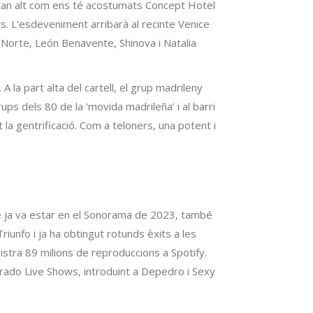
 tan alt com ens té acostumats Concept Hotel
ts. L’esdeveniment arribarà al recinte Venice
 Norte, León Benavente, Shinova i Natalia
A la part alta del cartell, el grup madrileny
ps dels 80 de la ‘movida madrileña’ i al barri
 la gentrificació. Com a teloners, una potent i
 que ja va estar en el Sonorama de 2023, també
nfo i ja ha obtingut rotunds èxits a les
gistra 89 milions de reproduccions a Spotify.
Dorado Live Shows, introduint a Depedro i Sexy