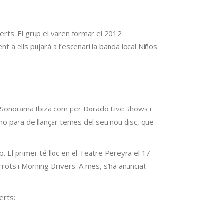
erts. El grup el varen formar el 2012
t a ells pujarà a l’escenari la banda local Niños
per Sonorama Ibiza com per Dorado Live Shows i
 no para de llançar temes del seu nou disc, que
 El primer té lloc en el Teatre Pereyra el 17
rots i Morning Drivers. A més, s’ha anunciat
erts: