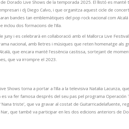
l de Dorado Live Shows de la temporada 2025. El llistó es manté
’empresari i dj Diego Calvo, i que organitza aquest cicle de concer
ssaran bandes tan emblemàtiques del pop rock nacional com Alcalá
 inclou dos formacions de l’illa.
 juny i es celebrarà en col·laboració amb el Mallorca Live Festival. 
orama nacional, amb lletres i músiques que reten homenatge als gru
r Alcalá, que encara manté l’essència castissa, sortejant de moment
es, que va irrompre el 2023.
Live Shows torna a portar a l’illa a la televisiva Natalia Lacunza,
es va fer famosa després del seu pas pel programa Operación Triu
 ‘Nana triste’, que va gravar al costat de Guitarricadelafuente, re
lia Nar, que també va participar en les dos edicions anteriors de 