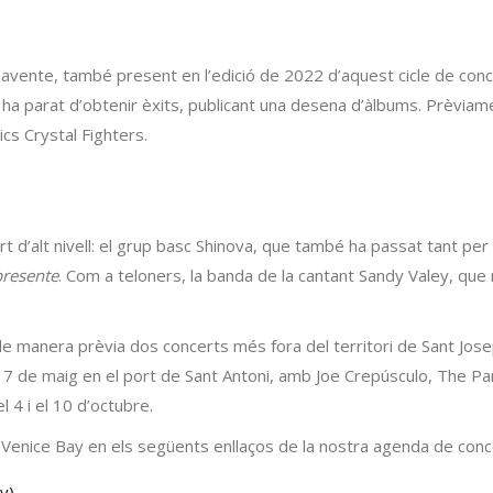
navente, també present en l’edició de 2022 d’aquest cicle de conc
 ha parat d’obtenir èxits, publicant una desena d’àlbums. Prèviamen
ics Crystal Fighters.
rt d’alt nivell: el grup basc Shinova, que també ha passat tant 
presente
. Com a teloners, la banda de la cantant Sandy Valey, que
 manera prèvia dos concerts més fora del territori de Sant Josep.
 17 de maig en el port de Sant Antoni, amb Joe Crepúsculo, The Par
l 4 i el 10 d’octubre.
Venice Bay en els següents enllaços de la nostra agenda de conc
y)