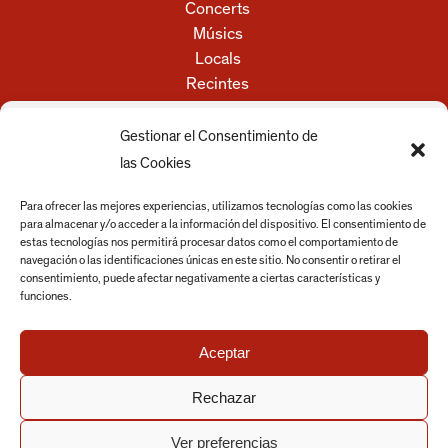
Concerts
Músics
Locals
Recintes
Festivals
Empreses i serveis
Gestionar el Consentimiento de
Discos
las Cookies
Actualitat
Para ofrecer las mejores experiencias, utilizamos tecnologías como las cookies
para almacenar y/o acceder a la información del dispositivo. El consentimiento de
Ajuntament
estas tecnologías nos permitirá procesar datos como el comportamiento de
navegación o las identificaciones únicas en este sitio. No consentir o retirar el
Avís legal
consentimiento, puede afectar negativamente a ciertas características y
Política de privacitat
funciones.
Política de cookies
Aceptar
Rechazar
Ver preferencias