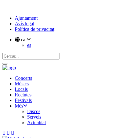
Ajuntament
Avís legal
Política de privacitat
ca
es
Concerts
Músics
Locals
Recintes
Festivals
Més
Discos
Serveis
Actualitat