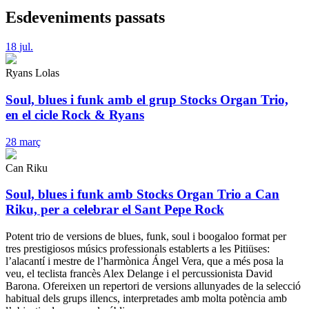
Esdeveniments passats
18
jul.
Ryans Lolas
Soul, blues i funk amb el grup Stocks Organ Trio,
en el cicle Rock & Ryans
28
març
Can Riku
Soul, blues i funk amb Stocks Organ Trio a Can
Riku, per a celebrar el Sant Pepe Rock
Potent trio de versions de blues, funk, soul i boogaloo format per
tres prestigiosos músics professionals establerts a les Pitiüses:
l’alacantí i mestre de l’harmònica Ángel Vera, que a més posa la
veu, el teclista francès Alex Delange i el percussionista David
Barona. Ofereixen un repertori de versions allunyades de la selecció
habitual dels grups illencs, interpretades amb molta potència amb