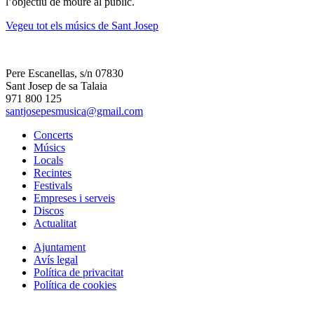
l’objectiu de moure al públic.
Vegeu tot els músics de Sant Josep
Pere Escanellas, s/n 07830
Sant Josep de sa Talaia
971 800 125
santjosepesmusica@gmail.com
Concerts
Músics
Locals
Recintes
Festivals
Empreses i serveis
Discos
Actualitat
Ajuntament
Avís legal
Política de privacitat
Política de cookies