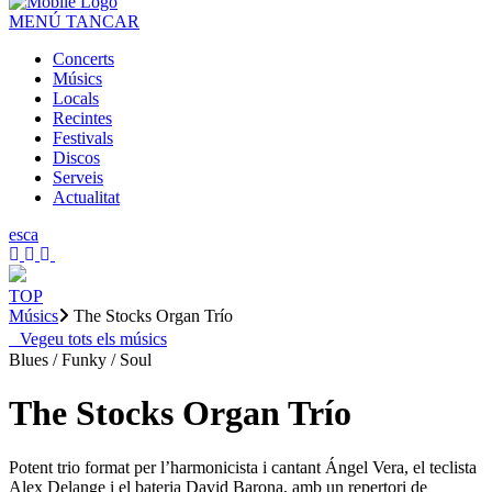
MENÚ
TANCAR
Concerts
Músics
Locals
Recintes
Festivals
Discos
Serveis
Actualitat
es
ca
TOP
Músics
The Stocks Organ Trío
Vegeu tots els músics
Blues / Funky / Soul
The Stocks Organ Trío
Potent trio format per l’harmonicista i cantant Ángel Vera, el teclista
Alex Delange i el bateria David Barona, amb un repertori de