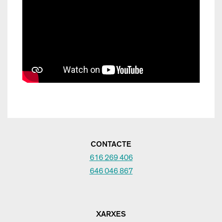
CONTACTE
616 269 406
646 046 867
XARXES