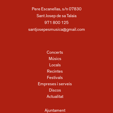
Pere Escanellas, s/n 07830
Sant Josep de sa Talaia
971 800 125
santjosepesmusica@gmail.com
Concerts
Músics
Locals
Recintes
Festivals
Empreses i serveis
Discos
Actualitat
Ajuntament