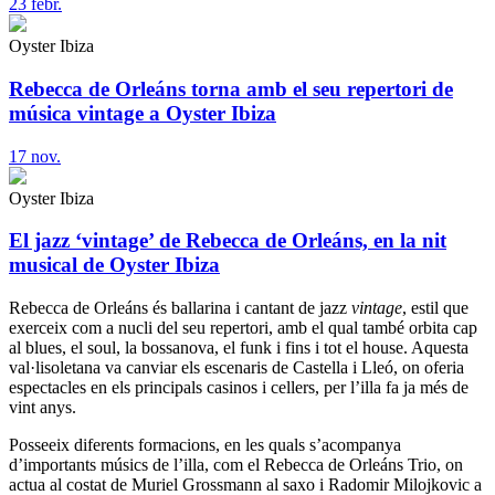
23
febr.
Oyster Ibiza
Rebecca de Orleáns torna amb el seu repertori de
música vintage a Oyster Ibiza
17
nov.
Oyster Ibiza
El jazz ‘vintage’ de Rebecca de Orleáns, en la nit
musical de Oyster Ibiza
Rebecca de Orleáns és ballarina i cantant de jazz
vintage
, estil que
exerceix com a nucli del seu repertori, amb el qual també orbita cap
al blues, el soul, la bossanova, el funk i fins i tot el house. Aquesta
val·lisoletana va canviar els escenaris de Castella i Lleó, on oferia
espectacles en els principals casinos i cellers, per l’illa fa ja més de
vint anys.
Posseeix diferents formacions, en les quals s’acompanya
d’importants músics de l’illa, com el Rebecca de Orleáns Trio, on
actua al costat de Muriel Grossmann al saxo i Radomir Milojkovic a