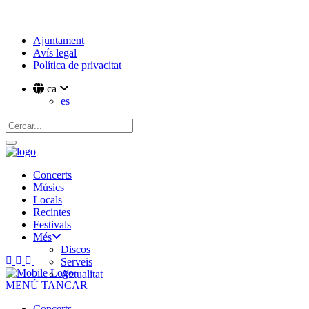
Ajuntament
Avís legal
Política de privacitat
ca
es
Concerts
Músics
Locals
Recintes
Festivals
Més
Discos
Serveis
Actualitat
MENÚ
TANCAR
Concerts