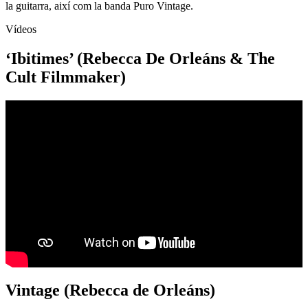
la guitarra, així com la banda Puro Vintage.
Vídeos
‘Ibitimes’ (Rebecca De Orleáns & The
Cult Filmmaker)
Vintage (Rebecca de Orleáns)