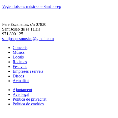
Vegeu tots els músics de Sant Josep
Pere Escanellas, s/n 07830
Sant Josep de sa Talaia
971 800 125
santjosepesmusica@gmail.com
Concerts
Músics
Locals
Recintes
Festivals
Empreses i serveis
Discos
Actualitat
Ajuntament
Avís legal
Política de privacitat
Política de cookies