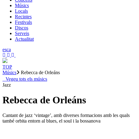
Músics
Locals
Recintes
Festivals
Discos
Serveis
Actualitat
es
ca
TOP
Músics
Rebecca de Orleáns
Vegeu tots els músics
Jazz
Rebecca de Orleáns
Cantant de jazz ‘vintage’, amb diverses formacions amb les quals
també orbita entorn al blues, el soul i la bossanova