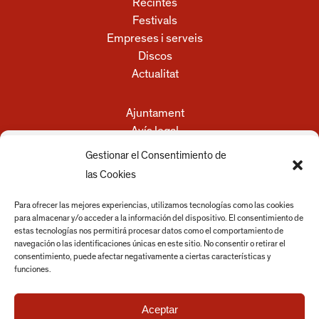
Recintes
Festivals
Empreses i serveis
Discos
Actualitat
Ajuntament
Avís legal
Política de privacitat
Gestionar el Consentimiento de
Política de cookies
las Cookies
Para ofrecer las mejores experiencias, utilizamos tecnologías como las cookies
para almacenar y/o acceder a la información del dispositivo. El consentimiento de
estas tecnologías nos permitirá procesar datos como el comportamiento de
navegación o las identificaciones únicas en este sitio. No consentir o retirar el
consentimiento, puede afectar negativamente a ciertas características y
funciones.
Aceptar