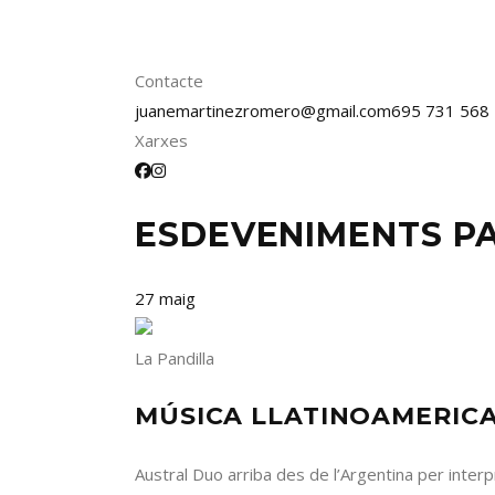
Contacte
juanemartinezromero@gmail.com
695 731 568
Xarxes
ESDEVENIMENTS P
27
maig
La Pandilla
MÚSICA LLATINOAMERICA
Austral Duo arriba des de l’Argentina per inter