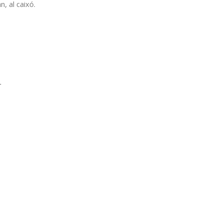
n, al caixó.
L