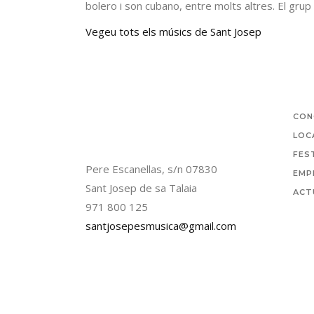
bolero i son cubano, entre molts altres. El grup e
Vegeu tots els músics de Sant Josep
CON
LOC
FES
Pere Escanellas, s/n 07830
EMP
Sant Josep de sa Talaia
ACT
971 800 125
santjosepesmusica@gmail.com