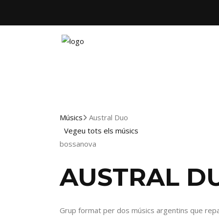
Músics
Austral Duo
Vegeu tots els músics
bossanova
AUSTRAL D
Grup format per dos músics argentins que repa