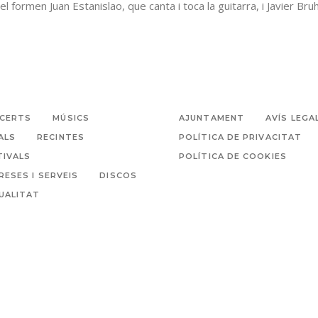
l formen Juan Estanislao, que canta i toca la guitarra, i Javier Bruh
CERTS
MÚSICS
AJUNTAMENT
AVÍS LEGA
ALS
RECINTES
POLÍTICA DE PRIVACITAT
TIVALS
POLÍTICA DE COOKIES
RESES I SERVEIS
DISCOS
UALITAT