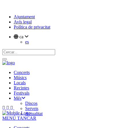
Ajuntament
Avís legal
Política de privacitat
ca
es
Concerts
Músics
Locals
Recintes
Festivals
Més
Discos
Serveis
Actualitat
MENÚ
TANCAR
Concerts