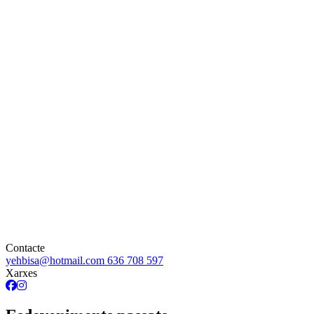
Contacte
yehbisa@hotmail.com
636 708 597
Xarxes