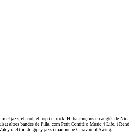
m el jazz, el soul, el pop i el rock. Hi ha cançons en anglès de Nina
lsat altres bandes de l’illa, com Petit Comitè o Music 4 Life, i René
y Valey o el trio de gipsy jazz i manouche Caravan of Swing.