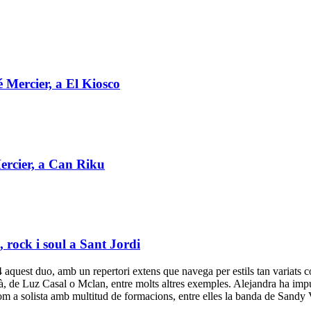
 Mercier, a El Kiosco
ercier, a Can Riku
 rock i soul a Sant Jordi
 aquest duo, amb un repertori extens que navega per estils tan variats co
là, de Luz Casal o Mclan, entre molts altres exemples. Alejandra ha impu
a com a solista amb multitud de formacions, entre elles la banda de Sand