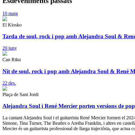
Esdeveniments passats
10
maig
El Kiosko
Tarda de soul, rock i pop amb Alejandra Soul & René
20
juny
Can Riku
Nit de soul, rock i pop amb Alejandra Soul & René M
22
des.
Plaça de Sant Jordi
Alejandra Soul i René Mercier porten versions de pop,
La cantant Alejandra Soul i el guitarrista René Mercier formen el 2024
Simone, Tina Turner, The Beatles o Aretha Franklin, i altres en castel
Mercier és un guitarrista professional de llarga trajectòria, que actu