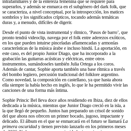
intrafamiliares y de la entereza femenina que se requiere para
superarlos, y además se enmarca en el subgénero del dark folk, que
se caracteriza, a nivel conceptual, por la introspección, los matices
sombríos y los significados crípticos, tocando además temáticas
duras y, a menudo, difíciles de digerir.
Desde el punto de vista instrumental y rítmico, ‘Pasos de barro’, que
pronto tendrá videoclip, navega por el folk entre aderezos exóticos,
en los que pueden intuirse pinceladas aflamencadas y armonías
características de la música árabe e incluso hindú. La aportación, en
este caso, es del propio Junior Diago, que ha incorporado a la
grabación las guitarras acústicas y eléctricas, entre otros
instrumentos, sumándoseles también Julia Ortega a los coros.
Además de cantar, Sophie aporta también una base rítmica a través
del bombo legüero, percusión tradicional del folklore argentino.
Como novedad, la composición en castellano, ya que hasta ahora
ella siempre la había hecho en inglés, lo que le ha permitido vivir las
canciones de una forma más íntima.
Sophie Princic Bel lleva doce años residiendo en Ibiza, diez de ellos
dedicada a la música, mientras que Junior Diago creció en la isla, a
la que llegó de pequeño. Juntos han preparado un crisol de sonido
del que ahora nos ofrecen un primer bocado, jugoso, impactante y
delicado. El álbum en el que se enmarcará en el futuro se llamará
La
primera oscuridad
y tienen previsto lanzarlo en los primeros meses