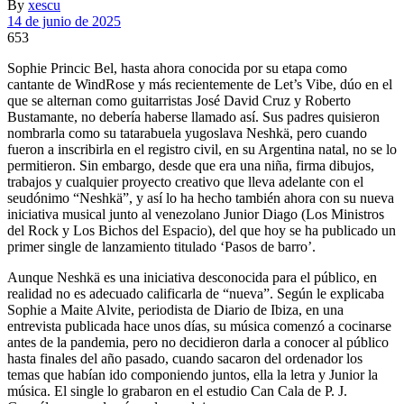
By
xescu
14 de junio de 2025
653
Sophie Princic Bel, hasta ahora conocida por su etapa como
cantante de WindRose y más recientemente de Let’s Vibe, dúo en el
que se alternan como guitarristas José David Cruz y Roberto
Bustamante, no debería haberse llamado así. Sus padres quisieron
nombrarla como su tatarabuela yugoslava Neshkä, pero cuando
fueron a inscribirla en el registro civil, en su Argentina natal, no se lo
permitieron. Sin embargo, desde que era una niña, firma dibujos,
trabajos y cualquier proyecto creativo que lleva adelante con el
seudónimo “Neshkä”, y así lo ha hecho también ahora con su nueva
iniciativa musical junto al venezolano Junior Diago (Los Ministros
del Rock y Los Bichos del Espacio), del que hoy se ha publicado un
primer single de lanzamiento titulado ‘Pasos de barro’.
Aunque Neshkä es una iniciativa desconocida para el público, en
realidad no es adecuado calificarla de “nueva”. Según le explicaba
Sophie a Maite Alvite, periodista de Diario de Ibiza, en una
entrevista publicada hace unos días, su música comenzó a cocinarse
antes de la pandemia, pero no decidieron darla a conocer al público
hasta finales del año pasado, cuando sacaron del ordenador los
temas que habían ido componiendo juntos, ella la letra y Junior la
música. El single lo grabaron en el estudio Can Cala de P. J.