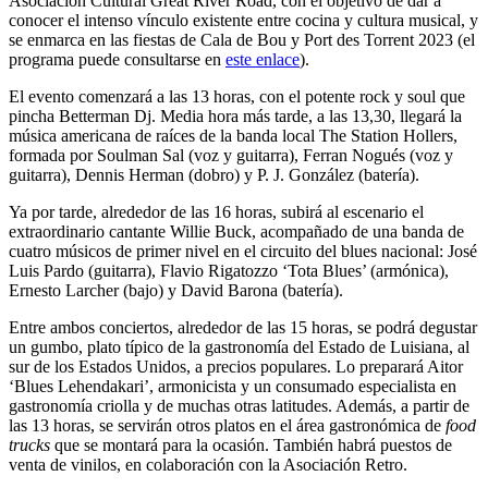
Asociación Cultural Great River Road, con el objetivo de dar a
conocer el intenso vínculo existente entre cocina y cultura musical, y
se enmarca en las fiestas de Cala de Bou y Port des Torrent 2023 (el
programa puede consultarse en
este enlace
).
El evento comenzará a las 13 horas, con el potente rock y soul que
pincha Betterman Dj. Media hora más tarde, a las 13,30, llegará la
música americana de raíces de la banda local The Station Hollers,
formada por Soulman Sal (voz y guitarra), Ferran Nogués (voz y
guitarra), Dennis Herman (dobro) y P. J. González (batería).
Ya por tarde, alrededor de las 16 horas, subirá al escenario el
extraordinario cantante Willie Buck, acompañado de una banda de
cuatro músicos de primer nivel en el circuito del blues nacional: José
Luis Pardo (guitarra), Flavio Rigatozzo ‘Tota Blues’ (armónica),
Ernesto Larcher (bajo) y David Barona (batería).
Entre ambos conciertos, alrededor de las 15 horas, se podrá degustar
un gumbo, plato típico de la gastronomía del Estado de Luisiana, al
sur de los Estados Unidos, a precios populares. Lo preparará Aitor
‘Blues Lehendakari’, armonicista y un consumado especialista en
gastronomía criolla y de muchas otras latitudes. Además, a partir de
las 13 horas, se servirán otros platos en el área gastronómica de
food
trucks
que se montará para la ocasión. También habrá puestos de
venta de vinilos, en colaboración con la Asociación Retro.