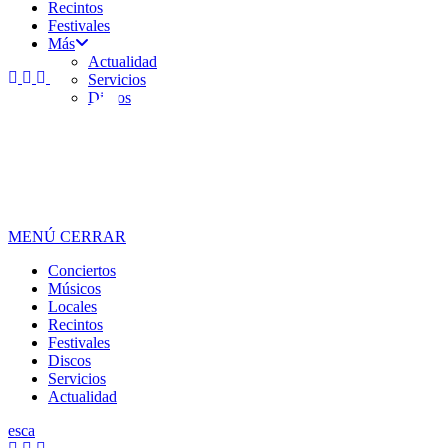
Recintos
Festivales
Más
Actualidad
Servicios
Discos
MENÚ
CERRAR
Conciertos
Músicos
Locales
Recintos
Festivales
Discos
Servicios
Actualidad
es
ca