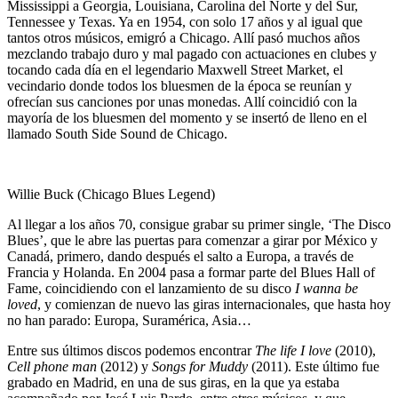
Mississippi a Georgia, Louisiana, Carolina del Norte y del Sur,
Tennessee y Texas. Ya en 1954, con solo 17 años y al igual que
tantos otros músicos, emigró a Chicago. Allí pasó muchos años
mezclando trabajo duro y mal pagado con actuaciones en clubes y
tocando cada día en el legendario Maxwell Street Market, el
vecindario donde todos los bluesmen de la época se reunían y
ofrecían sus canciones por unas monedas. Allí coincidió con la
mayoría de los bluesmen del momento y se insertó de lleno en el
llamado South Side Sound de Chicago.
Willie Buck (Chicago Blues Legend)
Al llegar a los años 70, consigue grabar su primer single, ‘The Disco
Blues’, que le abre las puertas para comenzar a girar por México y
Canadá, primero, dando después el salto a Europa, a través de
Francia y Holanda. En 2004 pasa a formar parte del Blues Hall of
Fame, coincidiendo con el lanzamiento de su disco
I wanna be
loved
, y comienzan de nuevo las giras internacionales, que hasta hoy
no han parado: Europa, Suramérica, Asia…
Entre sus últimos discos podemos encontrar
The life I love
(2010),
Cell phone man
(2012) y
Songs for Muddy
(2011). Este último fue
grabado en Madrid, en una de sus giras, en la que ya estaba