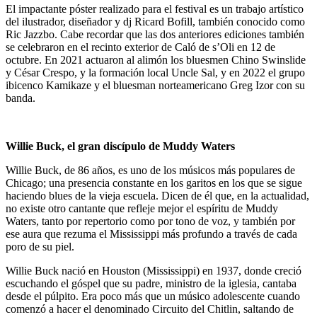
El impactante póster realizado para el festival es un trabajo artístico
del ilustrador, diseñador y dj Ricard Bofill, también conocido como
Ric Jazzbo. Cabe recordar que las dos anteriores ediciones también
se celebraron en el recinto exterior de Caló de s’Oli en 12 de
octubre. En 2021 actuaron al alimón los bluesmen Chino Swinslide
y César Crespo, y la formación local Uncle Sal, y en 2022 el grupo
ibicenco Kamikaze y el bluesman norteamericano Greg Izor con su
banda.
Willie Buck, el gran discípulo de Muddy Waters
Willie Buck, de 86 años, es uno de los músicos más populares de
Chicago; una presencia constante en los garitos en los que se sigue
haciendo blues de la vieja escuela. Dicen de él que, en la actualidad,
no existe otro cantante que refleje mejor el espíritu de Muddy
Waters, tanto por repertorio como por tono de voz, y también por
ese aura que rezuma el Mississippi más profundo a través de cada
poro de su piel.
Willie Buck nació en Houston (Mississippi) en 1937, donde creció
escuchando el góspel que su padre, ministro de la iglesia, cantaba
desde el púlpito. Era poco más que un músico adolescente cuando
comenzó a hacer el denominado Circuito del Chitlin, saltando de