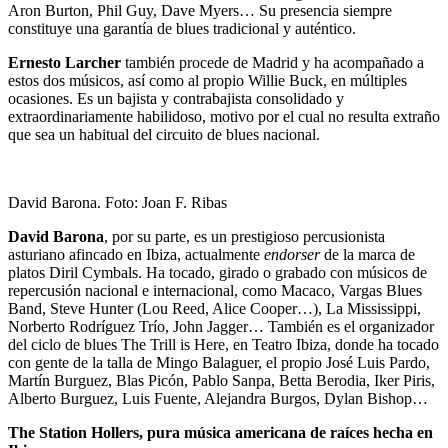
Aron Burton, Phil Guy, Dave Myers… Su presencia siempre
constituye una garantía de blues tradicional y auténtico.
Ernesto Larcher
también procede de Madrid y ha acompañado a
estos dos músicos, así como al propio Willie Buck, en múltiples
ocasiones. Es un bajista y contrabajista consolidado y
extraordinariamente habilidoso, motivo por el cual no resulta extraño
que sea un habitual del circuito de blues nacional.
David Barona. Foto: Joan F. Ribas
David Barona
, por su parte, es un prestigioso percusionista
asturiano afincado en Ibiza, actualmente
endorser
de la marca de
platos Diril Cymbals. Ha tocado, girado o grabado con músicos de
repercusión nacional e internacional, como Macaco, Vargas Blues
Band, Steve Hunter (Lou Reed, Alice Cooper…), La Mississippi,
Norberto Rodríguez Trío, John Jagger… También es el organizador
del ciclo de blues The Trill is Here, en Teatro Ibiza, donde ha tocado
con gente de la talla de Mingo Balaguer, el propio José Luis Pardo,
Martín Burguez, Blas Picón, Pablo Sanpa, Betta Berodia, Iker Piris,
Alberto Burguez, Luis Fuente, Alejandra Burgos, Dylan Bishop…
The Station Hollers, pura música americana de raíces hecha en