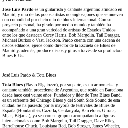
José Luis Pardo
es un guitarrista y cantante argentino afincado en
Madrid, y uno de los pocos artistas no anglosajones que se mueven
con comodidad por el circuito de blues internacional. Con su
proyecto personal, ha girado por medio mundo y también ha
acompañado a una gran variedad de artistas de Estados Unidos,
entre los que destacan Corey Harris, Bob Margolin, Tail Dragger,
Michael Burkso o Vasti Jackson. Pardo cuenta con una decena de
discos editados, ejerce como director de la Escuela de Blues de
Madrid y, además, produce discos y giras a través de su productora
Blues R Us.
José Luis Pardo & Tota Blues
Tota Blues
(Flavio Rigatozzo), por su parte, es un armonicista y
cantante también procedente de Argentina, que reside en Barcelona
desde hace casi veinte años. Fundador y líder de Tota Blues Band,
es un referente del Chicago Blues y del South Side Sound de esta
ciudad. Se ha paseado por la mayoría de festivales de Blues de
España (Hondarribia, Cazorla, Cerdanyola, Barcelona, Girona,
Mijas, Béjar…), ya sea con su grupo o acompañando a figuras
internacionales como Bob Margolin, Tail Dragger, Dave Riley,
Barrelhouse Chuck, Louisiana Red, Bob Stroger, James Wheeler,