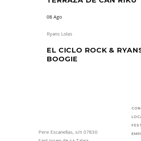
TERRAZA DE CAN RIKU
08
Ago
Ryans Lolas
EL CICLO ROCK & RYA
BOOGIE
CON
LOC
FES
Pere Escanellas, s/n 07830
EMP
Sant Josep de sa Talaia