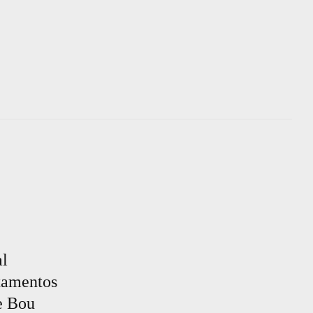
al
rtamentos
de Bou