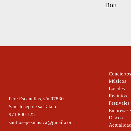
Bou
Concierto
Músicos
Locales
Recintos
Pere Escanellas, s/n 07830
Festivales
Sant Josep de sa Talaia
Empresas y
971 800 125
Discos
santjosepesmusica@gmail.com
Actualida