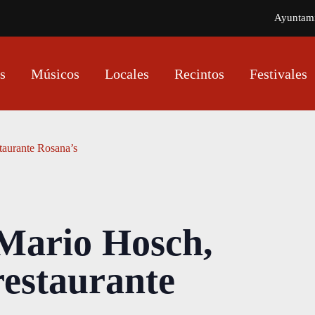
Ayuntam
s
Músicos
Locales
Recintos
Festivales
taurante Rosana’s
 Mario Hosch,
restaurante