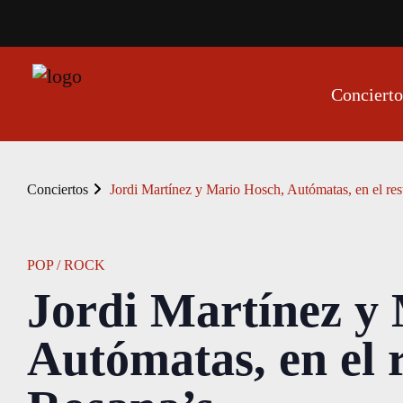
Concierto
Conciertos
Jordi Martínez y Mario Hosch, Autómatas, en el res
POP / ROCK
Jordi Martínez y
Autómatas, en el 