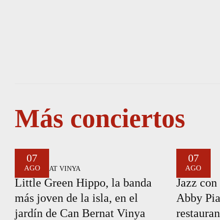
Más conciertos
07
07
AGO
AGO
CAN BERNAT VINYA
CLAB
Little Green Hippo, la banda
Jazz con 
más joven de la isla, en el
Abby Pia
jardín de Can Bernat Vinya
restauran