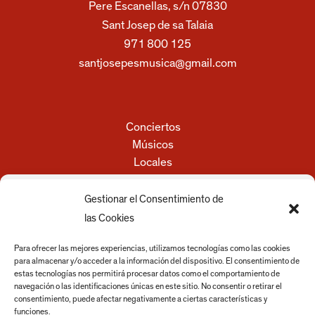
Pere Escanellas, s/n 07830
Sant Josep de sa Talaia
971 800 125
santjosepesmusica@gmail.com
Conciertos
Músicos
Locales
Recintos
Festivales
Gestionar el Consentimiento de
Empresas y servicios
las Cookies
Discos
Actualidad
Para ofrecer las mejores experiencias, utilizamos tecnologías como las cookies
para almacenar y/o acceder a la información del dispositivo. El consentimiento de
estas tecnologías nos permitirá procesar datos como el comportamiento de
navegación o las identificaciones únicas en este sitio. No consentir o retirar el
Ayuntamiento
consentimiento, puede afectar negativamente a ciertas características y
Aviso legal
funciones.