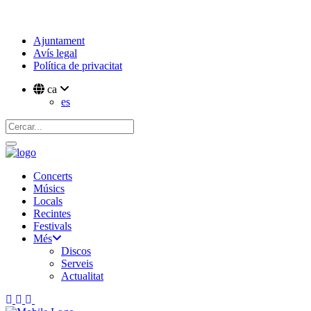
Ajuntament
Avís legal
Política de privacitat
ca
es
Concerts
Músics
Locals
Recintes
Festivals
Més
Discos
Serveis
Actualitat