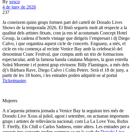
By
xescu
4 de juny de 2026
237
Ja coneixem quins grups formen part del cartell de Dorado Lives
Shows de la temporada 2026. El llistó segueix molt alt respecte a la
qualitat dels artistes fitxats, com ja ens té acostumats Concept Hotel
Group, la cadena d’hotels vintage que dirigeix l’empresari i dj Diego
Calvo, i que organitza aquest cicle de concerts. Enguany, a més, el
cicle en viu comença al recinte Venice Bay amb la celebració del
denominat Cranc Festival, que compta amb un trio de formacions
espectacular, amb la famosa banda catalana Mujeres, la gran estrella
Soleá Morente i el potent grup eivissenc Billy Flamingos, a més dels
dj’s Bárbara Rave, Diego Calvo i Colin Peters. Serà el 18 de juny, a
partir de les 18 hores, i les entrades poden adquirir-se al portal
Ticketmaster
.
Mujeres
A n’aquesta primera jornada a Venice Bay la seguiran tres més de
Dorado Live Xous al juliol, agost i setembre, on actuaran importants
grups i artistes de rellevància nacional, com La La Love You, Rufus
T. Firefly, Els Chill o Carlos Sadness, entre altres. Les entrades per a
aquests tres concerts poden comprar-se en la web de
Dorado Live