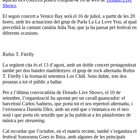
Shows
.
El segon concert a Venice Bay serà el 16 de juliol, a partir de les 20
hores, amb les actuacions del grup de Parla La La Love You, al qual
precedirà la cantant canària Julia Nar, que ja ha passat pel festival en
diferents ocasions.
Rufus T. Firefly
La següent cita és el 13 d’agost, amb un doble concert protagonitzat
també per dos bandes madrilenyes: el grup de rock alternatiu Rufus
T. Firefly i la formació setentera Los Chill. Sens dubte, tots dos
posaran a tot el públic a ballar.
Per a l’última convocatòria de Dorado Live Shows, el 10 de
setembre, l’organització ha apostat per un cavall guanyador: el
barceloní Carlos Sadness, que porta tot el seu repertori alternatiu, i
l’eivissenca Daniela Díez, amb un estil que s’emmarca en el neo
soul i que porta els senzills que ja ha publicat a les plataformes de
música per
streaming
.
Cal recordar que l’octubre, en el mateix recinte, també s’organitza el
festival Sonorama Goes to Ibiza, amb algunes de les principals