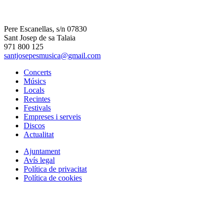
Pere Escanellas, s/n 07830
Sant Josep de sa Talaia
971 800 125
santjosepesmusica@gmail.com
Concerts
Músics
Locals
Recintes
Festivals
Empreses i serveis
Discos
Actualitat
Ajuntament
Avís legal
Política de privacitat
Política de cookies