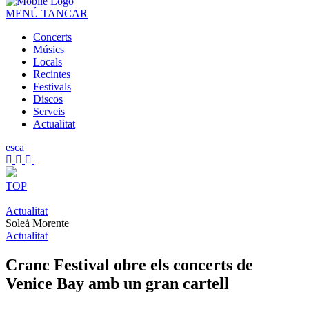
MENÚ
TANCAR
Concerts
Músics
Locals
Recintes
Festivals
Discos
Serveis
Actualitat
es
ca
TOP
Actualitat
Soleá Morente
Actualitat
Cranc Festival obre els concerts de
Venice Bay amb un gran cartell