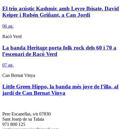
El trio acústic Kashmir, amb Leyre Ibisate, David
Keiper i Rubén Griñant, a Can Jordi
06
ag.
Racó Verd
La banda Heritage porta folk rock dels 60 i 70 a
l’escenari de Racó Verd
07
ag.
Can Bernat Vinya
Little Green Hippo, la banda més jove de l’illa, al
jardí de Can Bernat Vinya
Pere Escanellas, s/n 07830
Sant Josep de sa Talaia
971 800 125