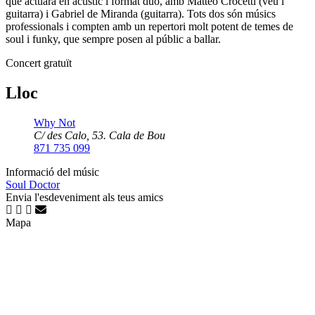
que actuarà en acústic i format duo, amb Matteo Crocetti (veu i
guitarra) i Gabriel de Miranda (guitarra). Tots dos són músics
professionals i compten amb un repertori molt potent de temes de
soul i funky, que sempre posen al públic a ballar.
Concert gratuït
Lloc
Why Not
C/ des Calo, 53. Cala de Bou
871 735 099
Informació del músic
Soul Doctor
Envia l'esdeveniment als teus amics
Mapa