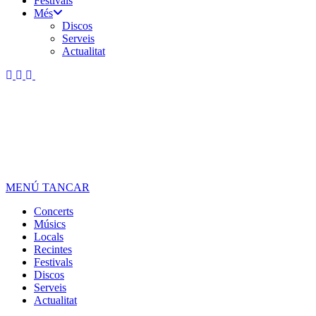
Festivals
Més
Discos
Serveis
Actualitat
MENÚ
TANCAR
Concerts
Músics
Locals
Recintes
Festivals
Discos
Serveis
Actualitat