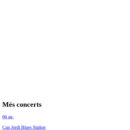
Més concerts
06
ag.
Can Jordi Blues Station