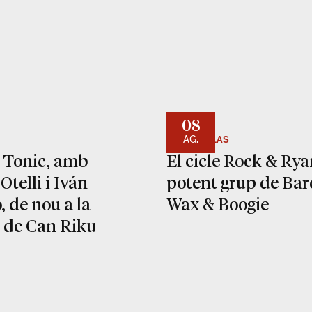
08
AG.
RYANS LOLAS
 Tonic, amb
El cicle Rock & Rya
Otelli i Iván
potent grup de Bar
 de nou a la
Wax & Boogie
a de Can Riku