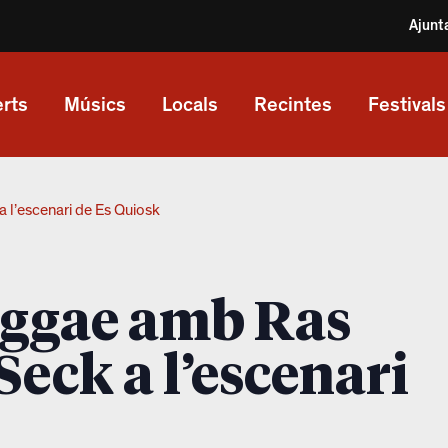
Ajunt
rts
Músics
Locals
Recintes
Festivals
a l’escenari de Es Quiosk
reggae amb Ras
Seck a l’escenari