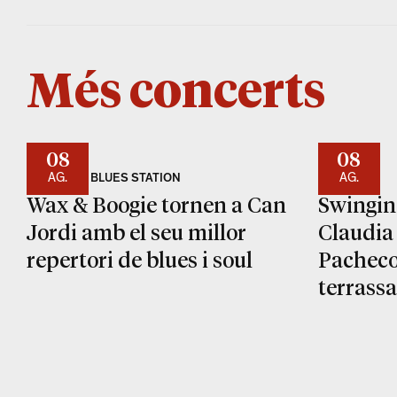
Més concerts
08
08
AG.
AG.
CAN JORDI BLUES STATION
CAN RIKU
Wax & Boogie tornen a Can
Swingin
Jordi amb el seu millor
Claudia 
repertori de blues i soul
Pacheco,
terrass