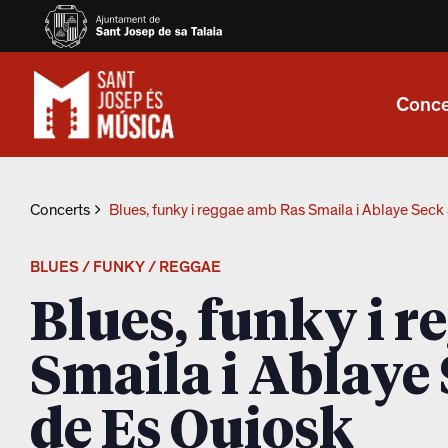
Conce
Concerts
Blues, funky i reggae amb Ras Smaila i Ablaye Seck 
BLUES / FUNKY / REGGAE
Blues, funky i 
Smaila i Ablaye 
de Es Quiosk