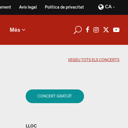
CA
ament
Avís legal
Política de privacitat
Més
VEGEU TOTS ELS CONCERTS
CONCERT GRATUÏT
LLOC