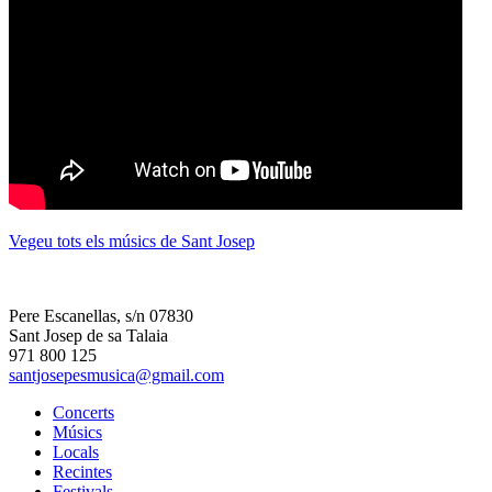
Vegeu tots els músics de Sant Josep
Pere Escanellas, s/n 07830
Sant Josep de sa Talaia
971 800 125
santjosepesmusica@gmail.com
Concerts
Músics
Locals
Recintes
Festivals