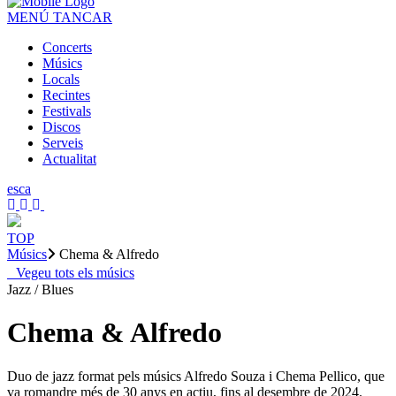
MENÚ
TANCAR
Concerts
Músics
Locals
Recintes
Festivals
Discos
Serveis
Actualitat
es
ca
TOP
Músics
Chema & Alfredo
Vegeu tots els músics
Jazz / Blues
Chema & Alfredo
Duo de jazz format pels músics Alfredo Souza i Chema Pellico, que
va romandre més de 30 anys en actiu, fins al desembre de 2024.