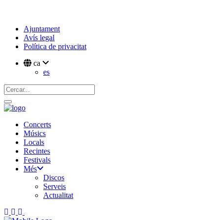
Ajuntament
Avís legal
Política de privacitat
ca
es
Concerts
Músics
Locals
Recintes
Festivals
Més
Discos
Serveis
Actualitat