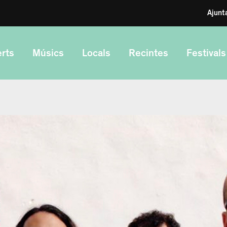
Ajunt
rts
Músics
Locals
Recintes
Festivals