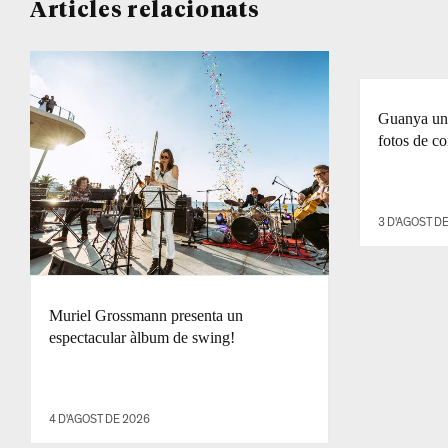
Articles relacionats
Guanya un 
fotos de co
3 D'AGOST D
Muriel Grossmann presenta un
espectacular àlbum de swing!
4 D'AGOST DE 2026