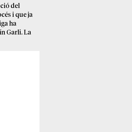
cció del
cés i que ja
iga ha
ín Garli. La