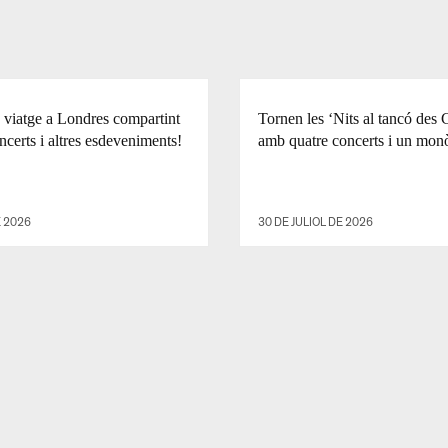
viatge a Londres compartint
Tornen les ‘Nits al tancó des 
ncerts i altres esdeveniments!
amb quatre concerts i un mon
E 2026
30 DE JULIOL DE 2026