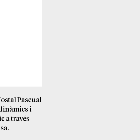
Hostal Pascual
 dinàmics i
c a través
ssa.