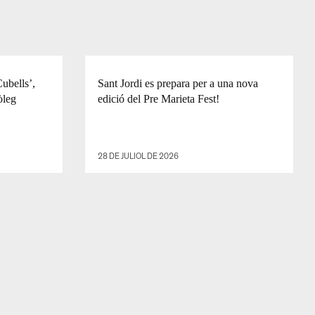
Cubells’,
Sant Jordi es prepara per a una nova
òleg
edició del Pre Marieta Fest!
28 DE JULIOL DE 2026