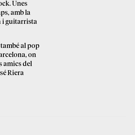
ock. Unes
mps, amb la
 i guitarrista
t també al pop
Barcelona, on
s amics del
osé Riera