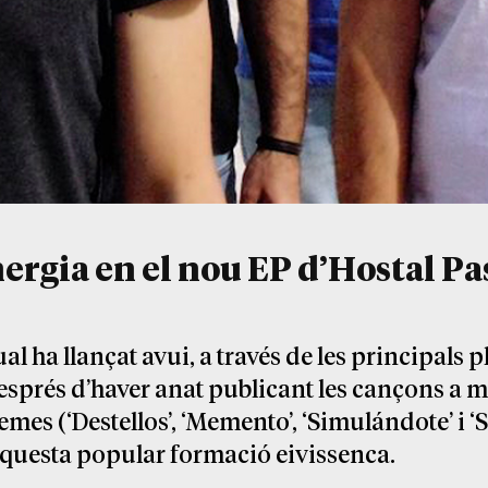
energia en el nou EP d’Hostal P
l ha llançat avui, a través de les principals 
després d’haver anat publicant les cançons a 
emes (‘Destellos’, ‘Memento’, ‘Simulándote’ i 
aquesta popular formació eivissenca.