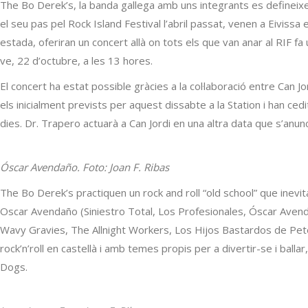
The Bo Derek’s, la banda gallega amb uns integrants es defineixen
el seu pas pel Rock Island Festival l’abril passat, venen a Eiviss
estada, oferiran un concert allà on tots els que van anar al RIF fa
ve, 22 d’octubre, a les 13 hores.
El concert ha estat possible gràcies a la col·laboració entre Can J
els inicialment prevists per aquest dissabte a la Station i han cedi
dies. Dr. Trapero actuarà a Can Jordi en una altra data que s’anu
Óscar Avendaño. Foto: Joan F. Ribas
The Bo Derek’s practiquen un rock and roll “old school” que inevit
Oscar Avendaño (Siniestro Total, Los Profesionales, Óscar Avenda
Wavy Gravies, The Allnight Workers, Los Hijos Bastardos de Peter 
rock’n’roll en castellà i amb temes propis per a divertir-se i bal
Dogs.