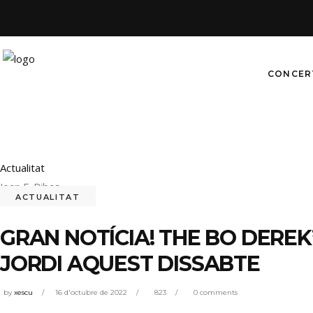
CONCER
Actualitat
Joan F. Ribas
ACTUALITAT
GRAN NOTÍCIA! THE BO DEREK
JORDI AQUEST DISSABTE
by
xescu
16 d'octubre de 2022
823
0 comments