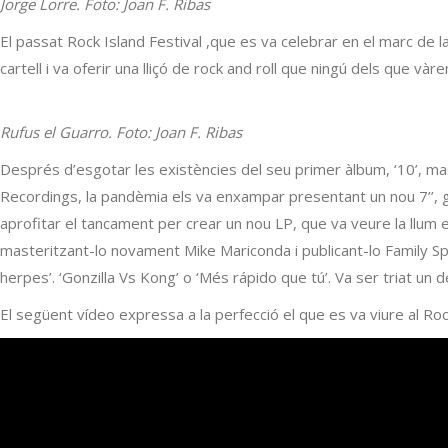
Jorge Lorre. Foto: Joan F. Ribas
El passat Rock Island Festival ,que es va celebrar en el marc de
cartell i va oferir una lliçó de rock and roll que ningú dels que vàr
Rufus el Guarro. Foto: Joan F. Ribas
Després d’esgotar les existències del seu primer àlbum, ‘10’, m
Recordings, la pandèmia els va enxampar presentant un nou 7’’, gra
aprofitar el tancament per crear un nou LP, que va veure la llum e
masteritzant-lo novament Mike Mariconda i publicant-lo Family Sp
herpes’. ‘Gonzilla Vs Kong’ o ‘Més rápido que tú’. Va ser triat un 
El següent vídeo expressa a la perfecció el que es va viure al Rock 