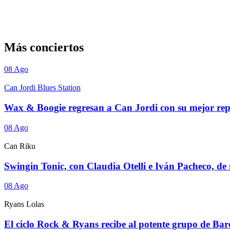
Más conciertos
08
Ago
Can Jordi Blues Station
Wax & Boogie regresan a Can Jordi con su mejor repe
08
Ago
Can Riku
Swingin Tonic, con Claudia Otelli e Iván Pacheco, de
08
Ago
Ryans Lolas
El ciclo Rock & Ryans recibe al potente grupo de B