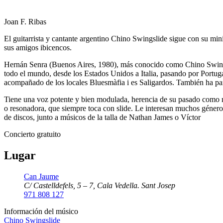
Joan F. Ribas
El guitarrista y cantante argentino Chino Swingslide sigue con su min
sus amigos ibicencos.
Hernán Senra (Buenos Aires, 1980), más conocido como Chino Swingsli
todo el mundo, desde los Estados Unidos a Italia, pasando por Portuga
acompañado de los locales Bluesmàfia i es Saligardos. También ha pa
Tiene una voz potente y bien modulada, herencia de su pasado como mú
o resonadora, que siempre toca con slide. Le interesan muchos género
de discos, junto a músicos de la talla de Nathan James o Víctor
Concierto gratuito
Lugar
Can Jaume
C/ Castelldefels, 5 – 7, Cala Vedella. Sant Josep
971 808 127
Información del músico
Chino Swingslide