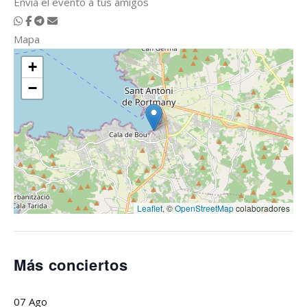
Envía el evento a tus amigos
Mapa
+
−
Leaflet
, ©
OpenStreetMap
colaboradores
Más conciertos
07
Ago