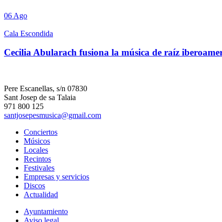
06
Ago
Cala Escondida
Cecilia Abularach fusiona la música de raíz iberoame
Pere Escanellas, s/n 07830
Sant Josep de sa Talaia
971 800 125
santjosepesmusica@gmail.com
Conciertos
Músicos
Locales
Recintos
Festivales
Empresas y servicios
Discos
Actualidad
Ayuntamiento
Aviso legal