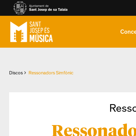
Conce
Discos
Ressonadors Simfònic
Ress
Ressonado