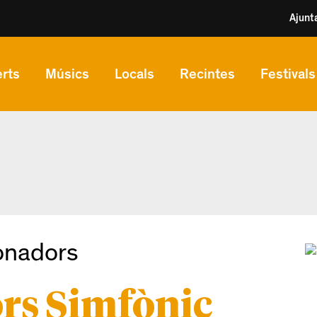
Ajunt
rts
Músics
Locals
Recintes
Festivals
onadors
rs Simfònic