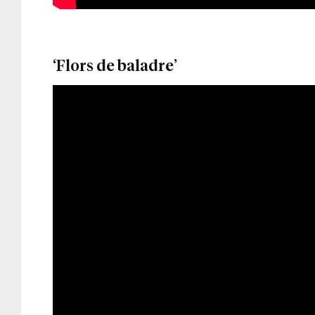
‘Flors de baladre’