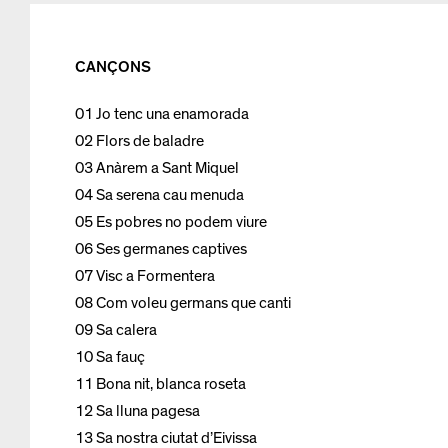
CANÇONS
01 Jo tenc una enamorada
02 Flors de baladre
03 Anàrem a Sant Miquel
04 Sa serena cau menuda
05 Es pobres no podem viure
06 Ses germanes captives
07 Visc a Formentera
08 Com voleu germans que canti
09 Sa calera
10 Sa fauç
11 Bona nit, blanca roseta
12 Sa lluna pagesa
13 Sa nostra ciutat d’Eivissa