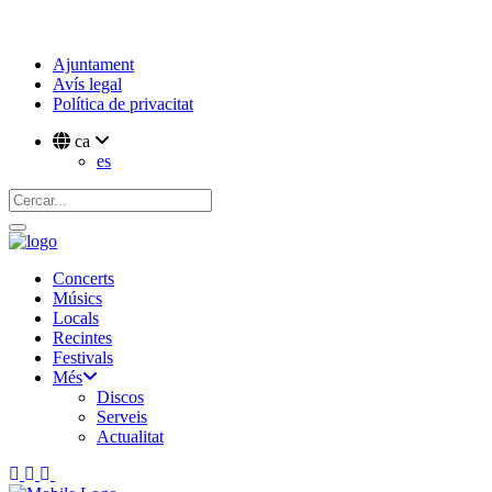
Ajuntament
Avís legal
Política de privacitat
ca
es
Concerts
Músics
Locals
Recintes
Festivals
Més
Discos
Serveis
Actualitat