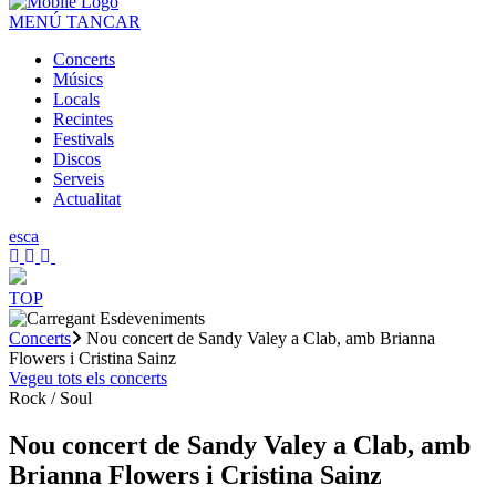
MENÚ
TANCAR
Concerts
Músics
Locals
Recintes
Festivals
Discos
Serveis
Actualitat
es
ca
TOP
Concerts
Nou concert de Sandy Valey a Clab, amb Brianna
Flowers i Cristina Sainz
Vegeu tots els concerts
Rock / Soul
Nou concert de Sandy Valey a Clab, amb
Brianna Flowers i Cristina Sainz