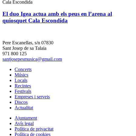
Cala Escondida
El duo Igea actua amb els peus en l’arena al
quiosquet Cala Escondida
Pere Escanellas, s/n 07830
Sant Josep de sa Talaia
971 800 125
santjosepesmusica@gmail.com
Concerts
Músics
Locals
Recintes
Festivals
Empreses i serveis
Discos
Actualitat
Ajuntament
Avís legal
Política de privacitat
Política de cookies