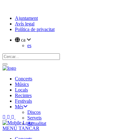
Ajuntament
Avís legal
Política de privacitat
ca
es
Concerts
Músics
Locals
Recintes
Festivals
Més
Discos
Serveis
Actualitat
MENÚ
TANCAR
Concerts