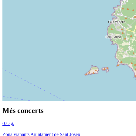
Més concerts
07
ag.
Zona vianants Ajuntament de Sant Josep