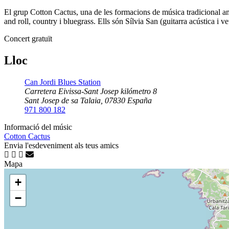
El grup Cotton Cactus, una de les formacions de música tradicional am
and roll, country i bluegrass. Ells són Sílvia San (guitarra acústica i
Concert gratuït
Lloc
Can Jordi Blues Station
Carretera Eivissa-Sant Josep kilómetro 8
Sant Josep de sa Talaia
,
07830
España
971 800 182
Informació del músic
Cotton Cactus
Envia l'esdeveniment als teus amics
Mapa
+
−