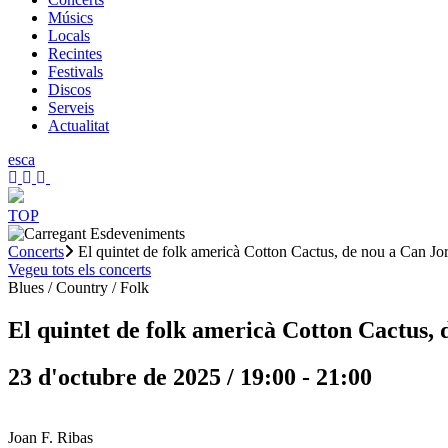
Músics
Locals
Recintes
Festivals
Discos
Serveis
Actualitat
es
ca
TOP
Concerts
El quintet de folk americà Cotton Cactus, de nou a Can Jor
Vegeu tots els concerts
Blues / Country / Folk
El quintet de folk americà Cotton Cactus, 
23 d'octubre de 2025 / 19:00
-
21:00
Joan F. Ribas