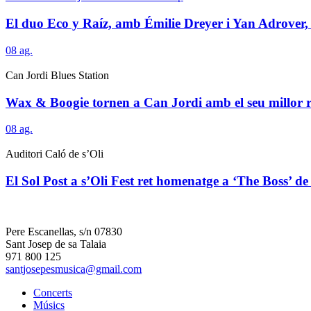
El duo Eco y Raíz, amb Émilie Dreyer i Yan Adrover,
08
ag.
Can Jordi Blues Station
Wax & Boogie tornen a Can Jordi amb el seu millor re
08
ag.
Auditori Caló de s’Oli
El Sol Post a s’Oli Fest ret homenatge a ‘The Boss’ de
Pere Escanellas, s/n 07830
Sant Josep de sa Talaia
971 800 125
santjosepesmusica@gmail.com
Concerts
Músics